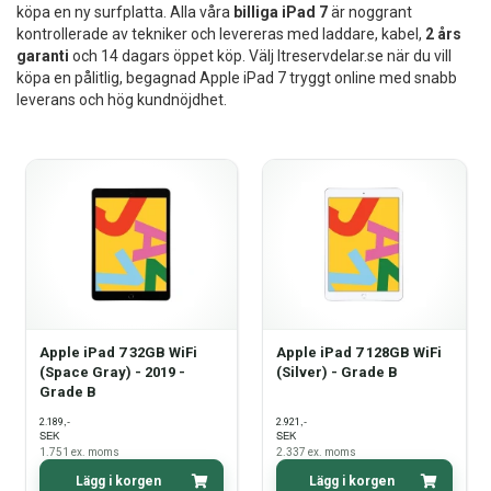
köpa en ny surfplatta. Alla våra
billiga iPad 7
är noggrant
Reservdelar
kontrollerade av tekniker och levereras med laddare, kabel,
2 års
garanti
och 14 dagars öppet köp. Välj Itreservdelar.se när du vill
köpa en pålitlig, begagnad Apple iPad 7 tryggt online med snabb
Smartphone
leverans och hög kundnöjdhet.
Tablet
Log ind
Apple iPad 7 32GB WiFi
Apple iPad 7 128GB WiFi
(Space Gray) - 2019 -
(Silver) - Grade B
Grade B
,-
,-
2.189
2.921
SEK
SEK
1.751
ex. moms
2.337
ex. moms
Lägg i korgen
Lägg i korgen