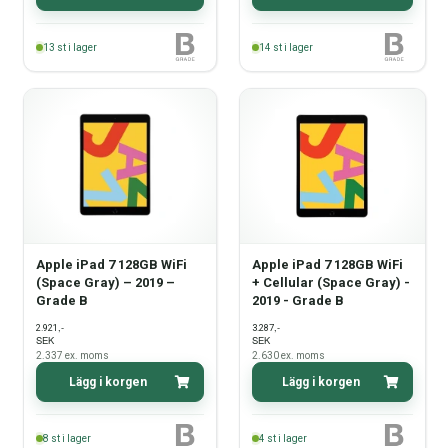
13
st i lager
14
st i lager
Apple iPad 7 128GB WiFi
Apple iPad 7 128GB WiFi
(Space Gray) – 2019 –
+ Cellular (Space Gray) -
Grade B
2019 - Grade B
,-
,-
2.921
3.287
SEK
SEK
2.337
ex. moms
2.630
ex. moms
Lägg i korgen
Lägg i korgen
8
st i lager
4
st i lager