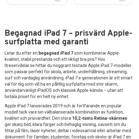
Begagnad iPad 7 – prisvärd Apple-
surfplatta med garanti
Letar du efter en
begagnad iPad 7
som kombinerar Apple-
kvalitet, stabil prestanda och ett riktigt bra pris? Hos
Itreservdelar.se hittar du noggrant testade Apple iPad 7-modeller
som passar perfekt för skola, arbete, underhållning, streaming,
surf och vardaglig användning. iPad 7:e generationen är ett smart
val för dig som vill ha en pålitlig surfplatta med stor skärm,
användarvänligt iPadOS och klassisk Apple-känsla – utan att
betala priset för en helt ny enhet.
Apple iPad 7 lanserades 2019 och är fortfarande en populär
modell tack vare sin välbalanserade kombination av funktion,
kvalitet och prisvärdhet. Den stora
10,2-tums Retina-skärmen
ger skarp bild, klara färger och behaglig visning, oavsett om du
tittar på film, läser nyheter, deltar i videosamtal eller arbetar med
dokument. För familjer, studenter, företag och skolor är iPad 7 en