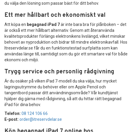
du välja den lösning som passar bäst för ditt behov.
Ett mer hållbart och ekonomiskt val
Att köpa en
begagnad iPad 7
är inte bara bra för plånboken – det
är också ett mer hållbart alternativ. Genom att återanvända
kvalitetsprodukter förlängs elektronikens livslängd, vilket minskar
behovet av nyproduktion och bidrar till mindre elektronikavfall. Hos
Itreservdelar.se får du en funktionstestad surfplatta som kan
användas länge till, samtidigt som du gör ett smartare val för både
ekonomi och miljö.
Trygg service och personlig rådgivning
Är du osäker på vilken iPad 7-modell du ska välja, hur mycket
lagringsutrymme du behöver eller om Apple Pencil och
tangentbord passar ditt användningsområde? Vår kundtjänst
hjälper dig gärna med rådgivning, så att du hittar rätt begagnad
iPad för dina behov.
Telefon:
08 124 106 66
E-post:
order@itreservdelar.se
Köp begagnad iPad 7 online hos