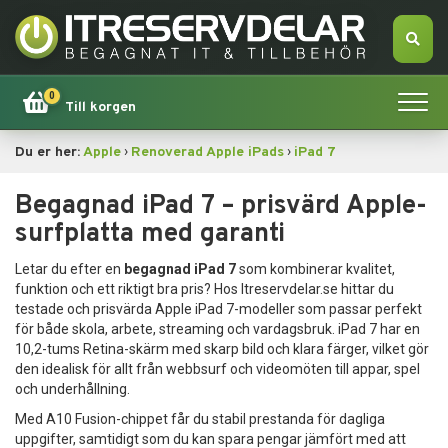
0
Till korgen
›
›
Du er her:
Apple
Renoverad Apple iPads
iPad 7
Hem
Begagnad iPad 7 – prisvärd Apple-
Apple
surfplatta med garanti
Tillbehör
Letar du efter en
begagnad iPad 7
som kombinerar kvalitet,
funktion och ett riktigt bra pris? Hos Itreservdelar.se hittar du
testade och prisvärda Apple iPad 7-modeller som passar perfekt
Erbjudande!
för både skola, arbete, streaming och vardagsbruk. iPad 7 har en
10,2-tums Retina-skärm med skarp bild och klara färger, vilket gör
Datorsökning
den idealisk för allt från webbsurf och videomöten till appar, spel
och underhållning.
Dator
Med A10 Fusion-chippet får du stabil prestanda för dagliga
uppgifter, samtidigt som du kan spara pengar jämfört med att