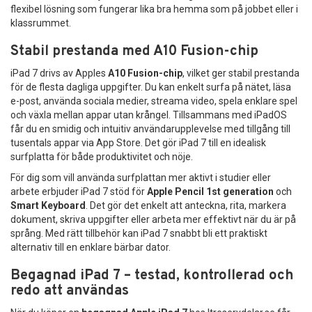
flexibel lösning som fungerar lika bra hemma som på jobbet eller i
klassrummet.
Stabil prestanda med A10 Fusion-chip
iPad 7 drivs av Apples
A10 Fusion-chip
, vilket ger stabil prestanda
för de flesta dagliga uppgifter. Du kan enkelt surfa på nätet, läsa
e-post, använda sociala medier, streama video, spela enklare spel
och växla mellan appar utan krångel. Tillsammans med iPadOS
får du en smidig och intuitiv användarupplevelse med tillgång till
tusentals appar via App Store. Det gör iPad 7 till en idealisk
surfplatta för både produktivitet och nöje.
För dig som vill använda surfplattan mer aktivt i studier eller
arbete erbjuder iPad 7 stöd för
Apple Pencil 1st generation
och
Smart Keyboard
. Det gör det enkelt att anteckna, rita, markera
dokument, skriva uppgifter eller arbeta mer effektivt när du är på
språng. Med rätt tillbehör kan iPad 7 snabbt bli ett praktiskt
alternativ till en enklare bärbar dator.
Begagnad iPad 7 – testad, kontrollerad och
redo att användas