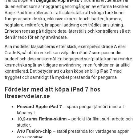
När du köper en
begagnad Apple iPad 7
hos Itreservdelar.se får
du en enhet som är noggrant genomgången av erfarna tekniker.
Varje iPad kontrolleras för att säkerställa att viktiga funktioner
fungerar som de ska, inklusive skärm, touch, batteri, kamera,
högtalare, mikrofon, knappar, laddning och trådlös anslutning.
Enheten rensas på tidigare data, återställs och kontrolleras så att
den är redo för en ny användare.
Alla modeller klassificeras efter skick, exempelvis Grade A eller
Grade B, så att du enkelt kan välja den iPad 7 som passar din
budget och dina önskemål. En begagnad surfplatta kan ha mindre
kosmetiska spår av tidigare användning, men funktionen är alltid
kontrollerad. Det betyder att du kan köpa en billig iPad 7 med
trygghet och samtidigt få mycket prestanda för pengarna.
Fördelar med att köpa iPad 7 hos
Itreservdelar.se
Prisvärd Apple iPad 7
– spara pengar jämfört med att
köpa nytt.
10,2-tums Retina-skärm
– perfekt för film, surf, arbete och
studier.
A10 Fusion-chip
– stabil prestanda för vardagens appar
och uppgifter.