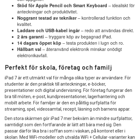
Stöd för Apple Pencil och Smart Keyboard
– idealiskt för
anteckningar och produktivitet.
Noggrant testad av tekniker
– kontrollerad funktion och
kvalitet.
Laddare och USB-kabel ingår
– redo att användas direkt.
2 års garanti
– tryggare köp av begagnad iPad.
14 dagars öppet köp
– testa produkten i lugn och ro.
Hållbart val
– återanvänd elektronik minskar onödigt
elektronikavfall.
Perfekt för skola, företag och familj
iPad 7 är ett utmärkt val för många olika typer av användare. För
studenter är den praktisk till anteckningar, e-böcker,
presentationer och digital undervisning. För företag fungerar den
bra till möten, e-post, kundpresentationer, lagerhantering och
mobilt arbete. För familjer är den en pålitlig surfplatta för
streaming, spel, videosamtal, recept, läsning och barnens appar.
Den stora skärmen gör iPad 7 mer bekväm än mindre surfplattor,
samtidigt som den fortfarande är lätt att bära med sig. Den
passar därför lika bra i soffan som i väskan, på kontoret eller i
skolan. Med WiFi-modeller och utvalda WiFi + Cellular-varianter kan