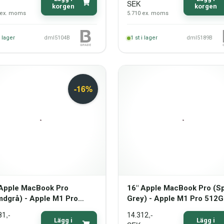
SEK
korgen
korgen
ex. moms
5.710
ex. moms
i lager
dml5104B
1
st i lager
dml5189B
 Apple MacBook Pro
16" Apple MacBook Pro (S
mdgrå) - Apple M1 Pro
Grey) - Apple M1 Pro 512
GB SSD 16GB (2021) -
SSD 32GB (2021) - Grade 
,-
,-
81
14.312
de C
Lägg i
Lägg i