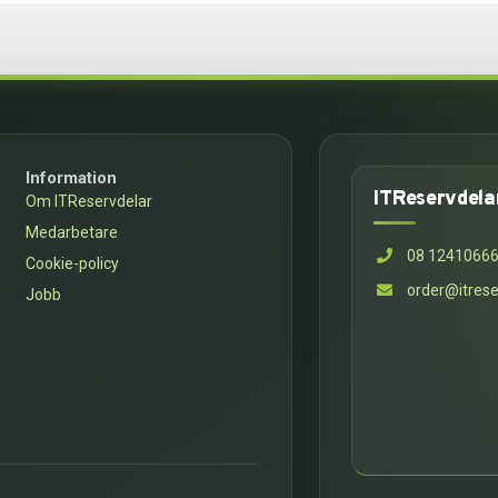
Information
ITReservdela
Om ITReservdelar
Medarbetare
08 1241066
Cookie-policy
order@itrese
Jobb