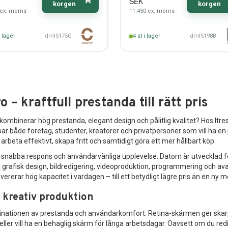
SEK
korgen
korgen
ex. moms
11.450
ex. moms
i lager
dml5175C
4
st i lager
dml5198B
 kraftfull prestanda till rätt pris
ombinerar hög prestanda, elegant design och pålitlig kvalitet? Hos Itre
 både företag, studenter, kreatörer och privatpersoner som vill ha en p
arbeta effektivt, skapa fritt och samtidigt göra ett mer hållbart köp.
t, snabba respons och användarvänliga upplevelse. Datorn är utvecklad 
ill grafisk design, bildredigering, videoproduktion, programmering och
ererar hög kapacitet i vardagen – till ett betydligt lägre pris än en ny m
 kreativ produktion
ationen av prestanda och användarkomfort. Retina-skärmen ger skarpa de
t eller vill ha en behaglig skärm för långa arbetsdagar. Oavsett om du redi