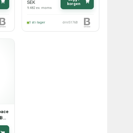
SEK
korgen
9.482
ex. moms
1
st i lager
dml5176B
pace
GB
B