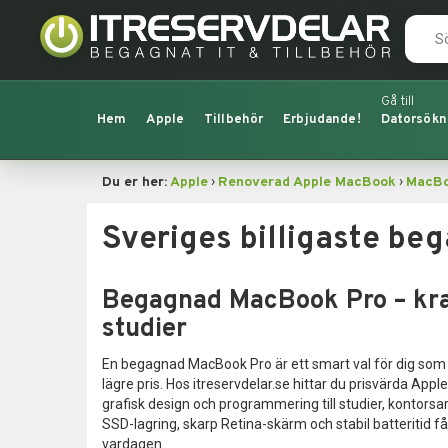
Hem
Apple
Tillbehör
Erbjudande!
Datorsökn
›
›
Du er her:
Apple
Renoverad Apple MacBook
MacBo
Sveriges billigaste b
Begagnad MacBook Pro – kraf
studier
En begagnad MacBook Pro är ett smart val för dig som vil
lägre pris. Hos itreservdelar.se hittar du prisvärda Ap
grafisk design och programmering till studier, kontorsa
SSD-lagring, skarp Retina-skärm och stabil batteritid f
vardagen.