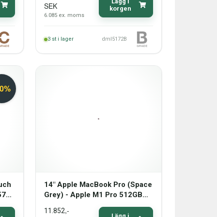
 C
Lägg i
SEK
korgen
6.085
ex. moms
3
st i lager
dml5172B
uch
14" Apple MacBook Pro (Space
257U
Grey) - Apple M1 Pro 512GB
SSD 16GB (2021) - Grade B
,-
11.852
Lägg i