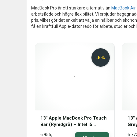
MacBook Pro är ett starkare alternativ än
MacBook Air
arbetsflöde och högre flexibilitet. Vi erbjuder begagn
pris, vilket gör det enkelt att välja en hållbar och eko
få en kraftfull Apple-dator redo för arbete, studier och
13" Apple MacBook Pro Touch
13"
Bar (Rymdgrå) – Intel i5
Gre
1038NG7 2,0 GHz 512 GB SSD
8GB 
,-
6.955
6.77