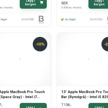
16 GB RAM (2020) – Grade
Lägg i
Lägg i
SEK
korgen
korgen
ex. moms
5.418
ex. moms
i lager
dml5158B
1
st i lager
dml5155C
 Apple MacBook Pro Touch
13" Apple MacBook Pro To
(Space Gray) - Intel i7
Bar (Rymdgrå) - Intel i5 8
0HQ 2,8GHz 512GB SSD
1,4GHz 256GB SSD 16GB
,-
,-
7
7.138
B (Mid-2017) - Grade B
(Mitten av 2019) - Grade B
Lägg i
Lägg i