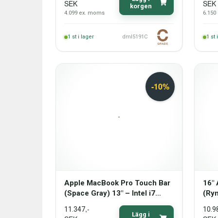
SEK
SEK
korgen
4.099
ex. moms
6.150
1
st i lager
dml5191C
1
st 
Apple MacBook Pro Touch Bar
16"
(Space Gray) 13" – Intel i7
(Ry
1068NG7 2,3 GHz 512 GB SSD
512
,-
11.347
10.9
16 GB (2020) - Grade B
Gra
Lägg i