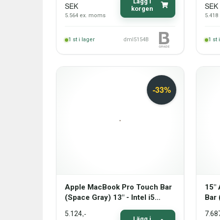
16 GB (2020) - Grade B
Lägg i
SEK
SEK
korgen
5.564
ex. moms
5.418
1
st i lager
dml5154B
1
st 
Apple MacBook Pro Touch Bar
15"
(Space Gray) 13" - Intel i5
Bar 
8279U 2,4GHz 512GB SSD 8GB
770
,-
5.124
7.68
(Mid-2019) - Grade C
16G
Lägg i