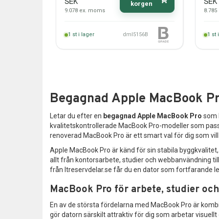
SEK
SEK
korgen
9.078
ex. moms
8.785
1
st i lager
dml5156B
1
st 
Begagnad Apple MacBook Pro –
Letar du efter en
begagnad Apple MacBook Pro
som k
kvalitetskontrollerade MacBook Pro-modeller som passar
renoverad MacBook Pro är ett smart val för dig som vill 
Apple MacBook Pro är känd för sin stabila byggkvalite
allt från kontorsarbete, studier och webbanvändning t
från Itreservdelar.se får du en dator som fortfarande lev
MacBook Pro för arbete, studier och
En av de största fördelarna med MacBook Pro är kombin
gör datorn särskilt attraktiv för dig som arbetar visuell