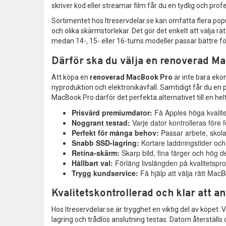
skriver kod eller streamar film får du en tydlig och pro
Sortimentet hos Itreservdelar.se kan omfatta flera p
och olika skärmstorlekar. Det gör det enkelt att välja r
medan 14-, 15- eller 16-tums modeller passar bättre för
Därför ska du välja en renoverad M
Att köpa en
renoverad MacBook Pro
är inte bara ekon
nyproduktion och elektronikavfall. Samtidigt får du e
MacBook Pro därför det perfekta alternativet till en helt
Prisvärd premiumdator:
Få Apples höga kvalitet 
Noggrant testad:
Varje dator kontrolleras före f
Perfekt för många behov:
Passar arbete, skol
Snabb SSD-lagring:
Kortare laddningstider och
Retina-skärm:
Skarp bild, fina färger och hög d
Hållbart val:
Förläng livslängden på kvalitetspr
Trygg kundservice:
Få hjälp att välja rätt Mac
Kvalitetskontrollerad och klar att a
Hos Itreservdelar.se är trygghet en viktig del av köpe
lagring och trådlös anslutning testas. Datorn återstäl