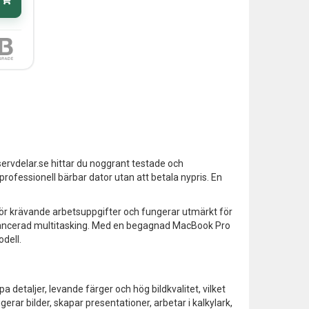
servdelar.se hittar du noggrant testade och
rofessionell bärbar dator utan att betala nypris. En
för krävande arbetsuppgifter och fungerar utmärkt för
 avancerad multitasking. Med en begagnad MacBook Pro
odell.
taljer, levande färger och hög bildkvalitet, vilket
gerar bilder, skapar presentationer, arbetar i kalkylark,