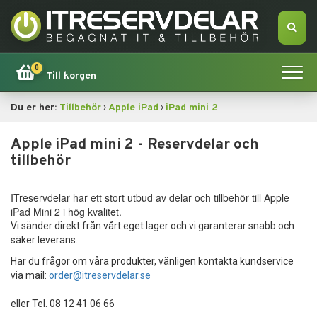
0
Till korgen
›
›
Du er her:
Tillbehör
Apple iPad
iPad mini 2
Hem
Apple iPad mini 2 - Reservdelar och
Apple
tillbehör
Tillbehör
ITreservdelar har ett stort utbud av delar och tillbehör till Apple
iPad Mini 2 i hög kvalitet.
Erbjudande!
Vi sänder direkt från vårt eget lager och vi garanterar snabb och
säker leverans.
Datorsökning
Har du frågor om våra produkter, vänligen kontakta kundservice
via mail:
order@itreservdelar.se
Dator
eller Tel. 08 12 41 06 66