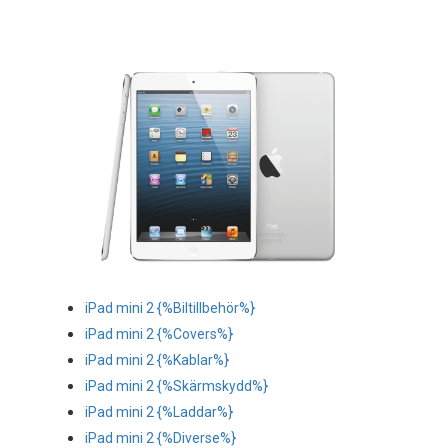
Reservdelar
Smartphone
Tablet
Log ind
iPad mini 2 {%Biltillbehör%}
iPad mini 2 {%Covers%}
iPad mini 2 {%Kablar%}
iPad mini 2 {%Skärmskydd%}
iPad mini 2 {%Laddar%}
iPad mini 2 {%Diverse%}