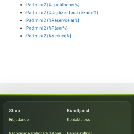
iPad mini 2 {%Ljudtillbehör%}
iPad mini 2 {%Digitizer Touch Skärm%}
iPad mini 2 {%Reservdelar%}
iPad mini 2 {%Påsar%}
iPad mini 2 {%Verktyg%}
Shop
Kundtjänst
Erbjudande!
Kontakta oss
Renoverade stationära datorer
Handelsvillkor