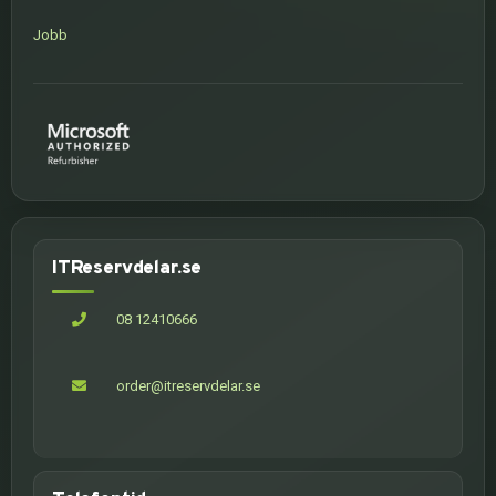
Jobb
ITReservdelar.se
08 12410666
order@itreservdelar.se