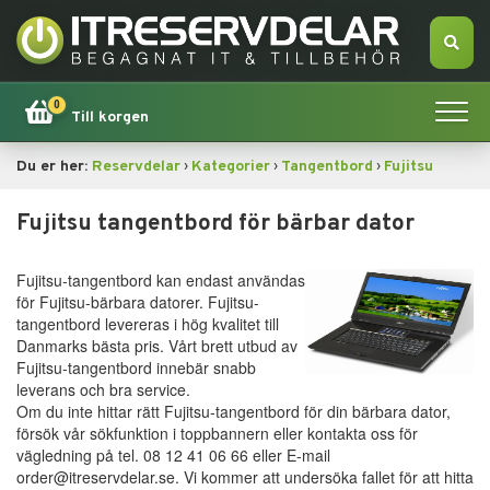
0
Till korgen
›
›
›
Du er her:
Reservdelar
Kategorier
Tangentbord
Fujitsu
Hem
Fujitsu tangentbord för bärbar dator
Apple
Fujitsu-tangentbord kan endast användas
Tillbehör
för Fujitsu-bärbara datorer. Fujitsu-
tangentbord levereras i hög kvalitet till
Danmarks bästa pris. Vårt brett utbud av
Erbjudande!
Fujitsu-tangentbord innebär snabb
leverans och bra service.
Datorsökning
Om du inte hittar rätt Fujitsu-tangentbord för din bärbara dator,
försök vår sökfunktion i toppbannern eller kontakta oss för
vägledning på tel. 08 12 41 06 66 eller E-mail
Dator
order@itreservdelar.se. Vi kommer att undersöka fallet för att hitta