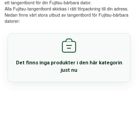
ett tangentbord för din Fujitsu-bärbara dator.
Reservdelar
Alla Fujitsu-tangentbord skickas i rätt förpackning till din adress.
Nedan finns vårt stora utbud av tangentbord för Fujitsu-bärbara
datorer:
Smartphone
Tablet
Log ind
Det finns inga produkter i den här kategorin
just nu