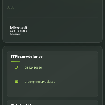
Jobb
ITReservdelar.se
08 12410666
order@itreservdelar.se