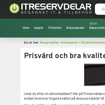
Hem
Apple
Tillbehör
Erbjudande!
Datorsökn
›
›
Du er her:
Reservdelar
Kategorier
Strömförsörjni
Prisvärd och bra kvalit
Letar du efter en skrivarladdare? Här på ITreservdelar.se 
endast levererar högsta kvalitet på dessa produkter till