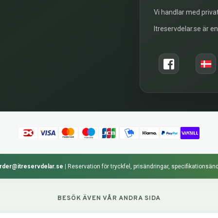
Vi handlar med privat
Itreservdelar.se är e
rder@itreservdelar.se
|
Reservation för tryckfel, prisändringar, specifikationsänd
BESÖK ÄVEN VÅR ANDRA SIDA