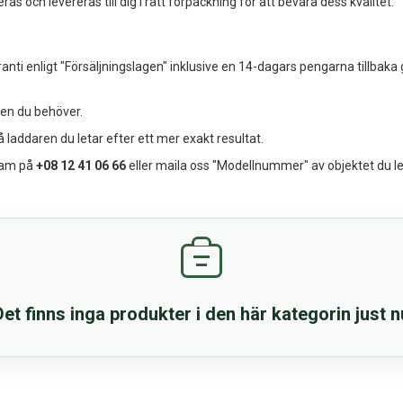
s och levereras till dig i rätt förpackning för att bevara dess kvalitet.
anti enligt "Försäljningslagen" inklusive en 14-dagars pengarna tillbaka 
ren du behöver.
 laddaren du letar efter ett mer exakt resultat.
eam på
+08 12 41 06 66
eller maila oss "Modellnummer" av objektet du le
Det finns inga produkter i den här kategorin just n