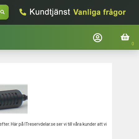
Företagslogin
Inköpskorg
Befindtlig kund?
Logga in
E-mail
Adgangskode
ter. Här på ITreservdelar.se ser vi till våra kunder att vi
Glemt adgangskode
Login