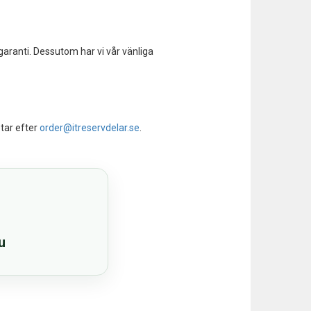
garanti. Dessutom har vi vår vänliga
tar efter
order@itreservdelar.se
.
u