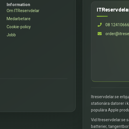
Information
ITReservdela
Om ITReservdelar
Medarbetare
08 1241066
Cookie-policy
order@itrese
Jobb
Itreservdelar.se erbj
stationära datorer i 
populära Apple prod
Vid Itreservdelar.se s
batterier, tangentbor