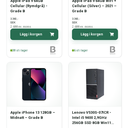
Apple iPad 9 64GB
Apple iPad 9 64GB WiFi +
Cellular (Rymdgrå) -
Cellular (Silver) – 2021 –
Grade B
Grade B
,-
,-
3.360
3.360
SEK
SEK
2.688
ex. moms
2.688
ex. moms
Lägg i korgen
Lägg i korgen
38
st i lager
6
st i lager
Apple iPhone 13 128GB –
Lenovo V530S-07ICR -
Midnatt – Grade B
Intel i5 9400 2,9GHz
256GB SSD 8GB Win11
PRO - Grade B