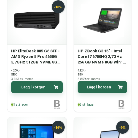
HP EliteDesk 805 G6 SFF -
HP ZBook G3 15" - Intel
AMD Ryzen 5 Pro 4650G
Core I7 6700HQ 2,7GHz
3,7GHz 512GB NVME 8GB
256 GB NVMe 8GB Win10
Win11 PRO - Grade B
Home - Grade B
,-
,-
4.209
4.824
SEK
SEK
3.367
ex. moms
3.859
ex. moms
Lägg i korgen
Lägg i korgen
1
st i lager
5
st i lager