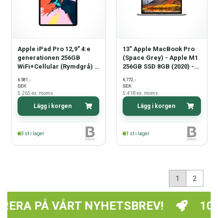
Apple iPad Pro 12,9" 4:e
13" Apple MacBook Pro
generationen 256GB
(Space Grey) - Apple M1
WiFi+Cellular (Rymdgrå) -
256GB SSD 8GB (2020) -
2020 - Grade B
Grade B
,-
,-
6.581
6.772
SEK
SEK
5.265
ex. moms
5.418
ex. moms
Lägg i korgen
Lägg i korgen
3
st i lager
1
st i lager
1
2
 VÅRT NYHETSBREV!
10% RABATT