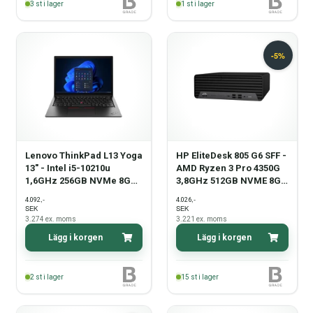
3
st i lager
1
st i lager
Lenovo ThinkPad L13 Yoga
HP EliteDesk 805 G6 SFF -
13" - Intel i5-10210u
AMD Ryzen 3 Pro 4350G
1,6GHz 256GB NVMe 8GB
3,8GHz 512GB NVME 8GB
Win11 Pro - Grade B
Win11 PRO - Grade B
,-
,-
4.092
4.026
SEK
SEK
3.274
ex. moms
3.221
ex. moms
Lägg i korgen
Lägg i korgen
2
st i lager
15
st i lager