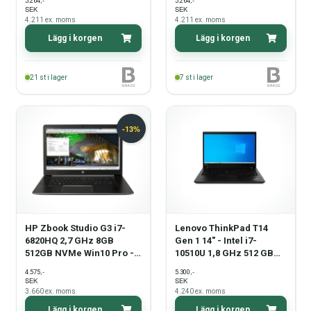
,-
,-
5.264
5.264
11 Pro – Pekskärm –
SEK
SEK
Grade B
4.211
ex. moms
4.211
ex. moms
Lägg i korgen
Lägg i korgen
21
st i lager
7
st i lager
HP Zbook Studio G3 i7-
Lenovo ThinkPad T14
6820HQ 2,7 GHz 8GB
Gen 1 14" - Intel i7-
512GB NVMe Win10 Pro -
10510U 1,8 GHz 512 GB
Grade B
NVMe 16 GB Windows 11
,-
,-
4.575
5.300
Pro - Grade B
SEK
SEK
3.660
ex. moms
4.240
ex. moms
Lägg i korgen
Lägg i korgen