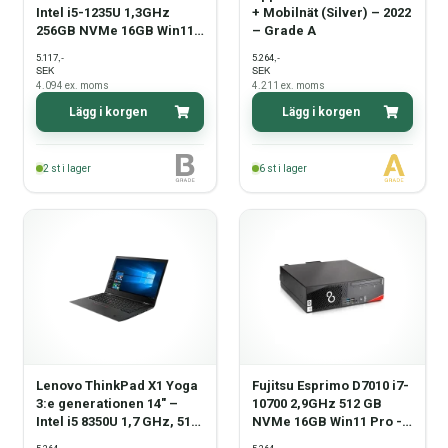
Intel i5-1235U 1,3GHz
+ Mobilnät (Silver) – 2022
256GB NVMe 16GB Win11
– Grade A
Pro - Grade B
,-
,-
5.117
5.264
SEK
SEK
4.094
ex. moms
4.211
ex. moms
Lägg i korgen
Lägg i korgen
2
st i lager
6
st i lager
Lenovo ThinkPad X1 Yoga
Fujitsu Esprimo D7010 i7-
3:e generationen 14" –
10700 2,9GHz 512 GB
Intel i5 8350U 1,7 GHz, 512
NVMe 16GB Win11 Pro -
GB NVMe, 16 GB, Windows
Grade B