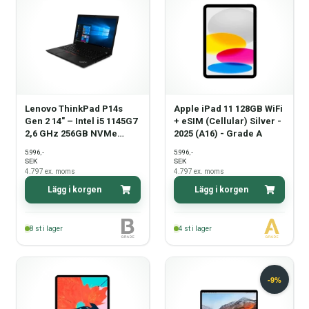
Lenovo ThinkPad P14s
Apple iPad 11 128GB WiFi
Gen 2 14" – Intel i5 1145G7
+ eSIM (Cellular) Silver -
2,6 GHz 256GB NVMe
2025 (A16) - Grade A
16GB – Nvidia T500 –
,-
,-
5.996
5.996
Win11 Pro - Grade B
SEK
SEK
4.797
ex. moms
4.797
ex. moms
Lägg i korgen
Lägg i korgen
8
st i lager
4
st i lager