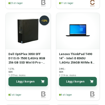
23
st i lager
11
st i lager
Dell OptiPlex 3050 SFF
Lenovo ThinkPad T490
D11S i5-7500 3,4GHz 8GB
14" - Intel i5 8365U
256 GB SSD Win10 Pro -
1,6GHz 256GB NVMe 8GB
Grade B
Win11 Pro - Grade B
,-
,-
1.274
2.892
SEK
SEK
1.019
ex. moms
2.314
ex. moms
Lägg i korgen
Lägg i korgen
2
st i lager
4
st i lager