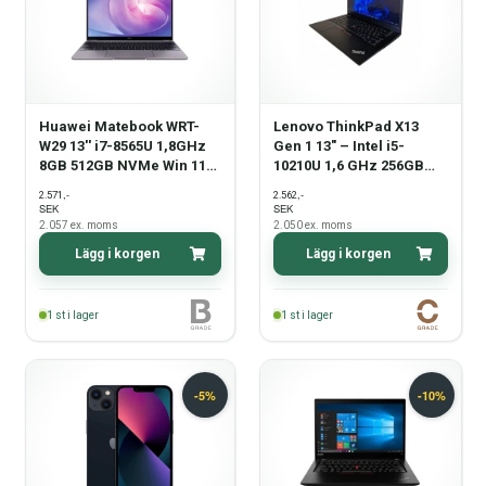
Huawei Matebook WRT-
Lenovo ThinkPad X13
W29 13'' i7-8565U 1,8GHz
Gen 1 13" – Intel i5-
8GB 512GB NVMe Win 11
10210U 1,6 GHz 256GB
Pro - Grade B
NVMe 16GB Win11 Pro –
,-
,-
2.571
2.562
Pekskärm – Kamera
SEK
SEK
defekt - Grade C
2.057
ex. moms
2.050
ex. moms
Lägg i korgen
Lägg i korgen
1
st i lager
1
st i lager