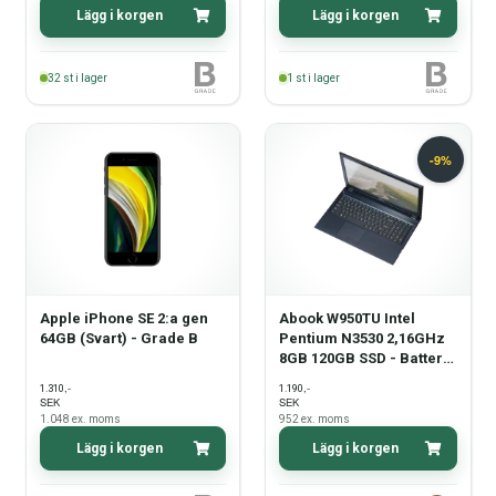
Lägg i korgen
Lägg i korgen
32
st i lager
1
st i lager
Apple iPhone SE 2:a gen
Abook W950TU Intel
64GB (Svart) - Grade B
Pentium N3530 2,16GHz
8GB 120GB SSD - Batteri
Defekt - Grade C
,-
,-
1.310
1.190
SEK
SEK
1.048
ex. moms
952
ex. moms
Lägg i korgen
Lägg i korgen