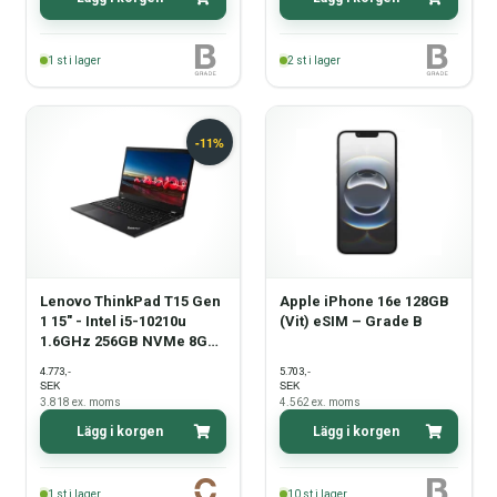
1
st i lager
2
st i lager
Lenovo ThinkPad T15 Gen
Apple iPhone 16e 128GB
1 15" - Intel i5-10210u
(Vit) eSIM – Grade B
1.6GHz 256GB NVMe 8GB
Win11 Pro - Grade C
,-
,-
4.773
5.703
SEK
SEK
3.818
ex. moms
4.562
ex. moms
Lägg i korgen
Lägg i korgen
1
st i lager
10
st i lager