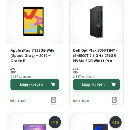
Apple iPad 7 128GB WiFi
Dell OptiPlex 3060 TINY -
(Space Gray) – 2019 –
i5-8500T 2,1 GHz 256GB
Grade B
NVMe 8GB Win11 Pro -
Grade B
,-
,-
2.921
2.921
SEK
SEK
2.337
ex. moms
2.337
ex. moms
Lägg i korgen
Lägg i korgen
8
st i lager
2
st i lager