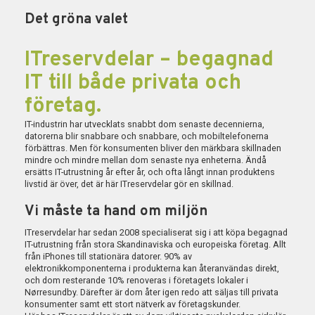
Det gröna valet
ITreservdelar – begagnad
IT till både privata och
företag.
IT-industrin har utvecklats snabbt dom senaste decennierna,
datorerna blir snabbare och snabbare, och mobiltelefonerna
förbättras. Men för konsumenten bliver den märkbara skillnaden
mindre och mindre mellan dom senaste nya enheterna. Ändå
ersätts IT-utrustning år efter år, och ofta långt innan produktens
livstid är över, det är här ITreservdelar gör en skillnad.
Vi måste ta hand om miljön
ITreservdelar har sedan 2008 specialiserat sig i att köpa begagnad
IT-utrustning från stora Skandinaviska och europeiska företag. Allt
från iPhones till stationära datorer. 90% av
elektronikkomponenterna i produkterna kan återanvändas direkt,
och dom resterande 10% renoveras i företagets lokaler i
Nørresundby. Därefter är dom åter igen redo att säljas till privata
konsumenter samt ett stort nätverk av företagskunder.