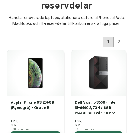
reservdelar
Reservdelar
Handla renoverade laptops, stationära datorer, iPhones, iPads,
Smartphone
MacBooks och IT-reservdelar till konkurrenskraftiga priser.
Tablet
1
2
Log ind
Apple iPhone XS 256GB
Dell Vostro 3650 - Intel
(Rymdgrå) - Grade B
I5-6400 2,7GHz 8GB
256GB SSD Win 10 Pro -
Grade B
,-
,-
1.098
1.237
SEK
SEK
878
ex. moms
990
ex. moms