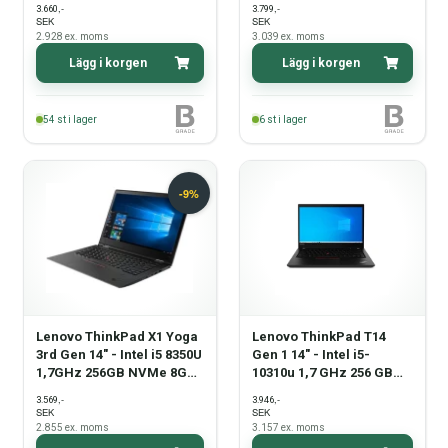
,-
,-
3.660
3.799
SEK
SEK
2.928
ex. moms
3.039
ex. moms
Lägg i korgen
Lägg i korgen
54
st i lager
6
st i lager
Lenovo ThinkPad X1 Yoga
Lenovo ThinkPad T14
3rd Gen 14" - Intel i5 8350U
Gen 1 14" - Intel i5-
1,7GHz 256GB NVMe 8GB
10310u 1,7 GHz 256 GB
Win11 Pro - Pekskärm -
NVMe 16 GB Win11 Pro -
,-
,-
3.569
3.946
Grade B
Grade B
SEK
SEK
2.855
ex. moms
3.157
ex. moms