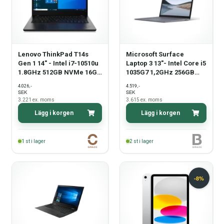
Lenovo ThinkPad T14s
Microsoft Surface
Gen 1 14" - Intel i7-10510u
Laptop 3 13"- Intel Core i5
1.8GHz 512GB NVMe 16GB
1035G7 1,2GHz 256GB
Win11 Pro - Grade C
NVMe 8GB Win11 Pro -
,-
,-
4.026
4.519
Grade B
SEK
SEK
3.221
ex. moms
3.615
ex. moms
Lägg i korgen
Lägg i korgen
1
st i lager
2
st i lager