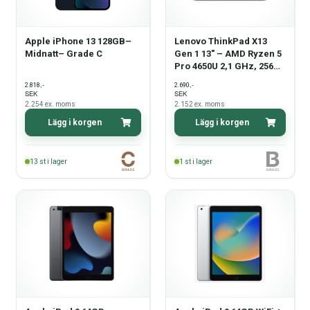
Apple iPhone 13 128GB–
Lenovo ThinkPad X13
Midnatt– Grade C
Gen 1 13" – AMD Ryzen 5
Pro 4650U 2,1 GHz, 256
GB NVMe, 8 GB RAM,
,-
,-
2.818
2.690
Windows 11 Pro – Grade
SEK
SEK
B
2.254
ex. moms
2.152
ex. moms
Lägg i korgen
Lägg i korgen
13
st i lager
1
st i lager