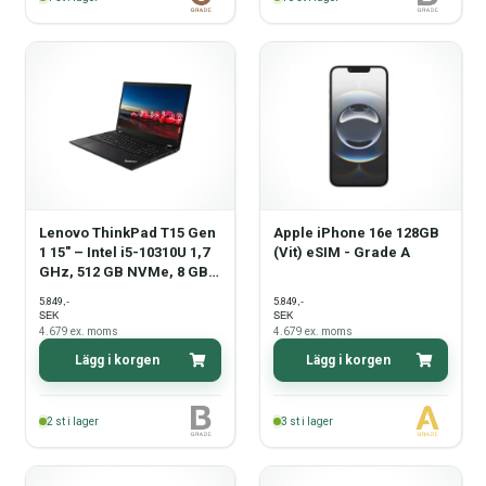
Lenovo ThinkPad T15 Gen
Apple iPhone 16e 128GB
1 15" – Intel i5-10310U 1,7
(Vit) eSIM - Grade A
GHz, 512 GB NVMe, 8 GB
RAM, Windows 11 Pro –
,-
,-
5.849
5.849
Grade B
SEK
SEK
4.679
ex. moms
4.679
ex. moms
Lägg i korgen
Lägg i korgen
2
st i lager
3
st i lager