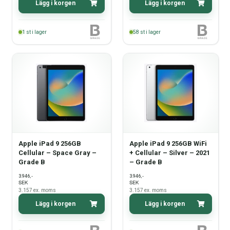
Lägg i korgen
Lägg i korgen
1
st i lager
58
st i lager
Apple iPad 9 256GB
Apple iPad 9 256GB WiFi
Cellular – Space Gray –
+ Cellular – Silver – 2021
Grade B
– Grade B
,-
,-
3.946
3.946
SEK
SEK
3.157
ex. moms
3.157
ex. moms
Lägg i korgen
Lägg i korgen