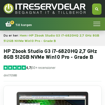
0
Till korgen
›
Du er her:
Hem
HP Zbook Studio G3 i7-6820HQ 2,7 GHz 8GB
Hem
512GB NVMe Win10 Pro - Grade B
Apple
HP Zbook Studio G3 i7-6820HQ 2,7 GHz
8GB 512GB NVMe Win10 Pro - Grade B
Tillbehör
4,7
|
50+ recensioner
Erbjudande!
dml7058B
Datorsökning
Dator