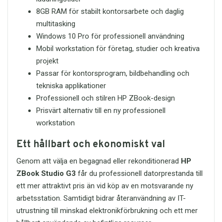
produkten eller vill veta mer innan köp
8GB RAM för stabilt kontorsarbete och daglig
kan du kontakta oss via
multitasking
order@itreservdelar.se
.
Windows 10 Pro för professionell användning
Mobil workstation för företag, studier och kreativa
projekt
Passar för kontorsprogram, bildbehandling och
tekniska applikationer
Professionell och stilren HP ZBook-design
Prisvärt alternativ till en ny professionell
workstation
Ett hållbart och ekonomiskt val
Genom att välja en begagnad eller rekonditionerad
HP
ZBook Studio G3
får du professionell datorprestanda till
ett mer attraktivt pris än vid köp av en motsvarande ny
arbetsstation. Samtidigt bidrar återanvändning av IT-
utrustning till minskad elektronikförbrukning och ett mer