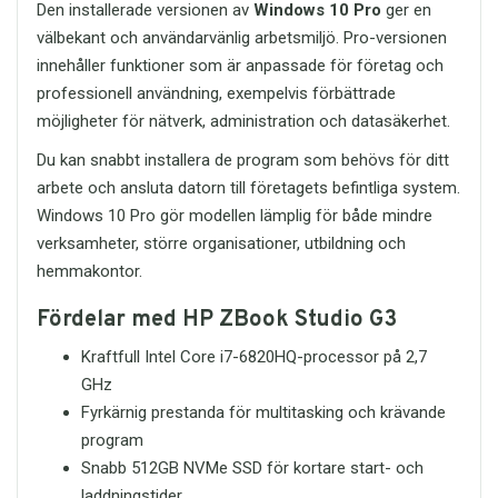
Den installerade versionen av
Windows 10 Pro
ger en
11,6 mm
kompatibilitet är
SOLID Stereo
Vikt:
cirka 10 gram
välbekant och användarvänlig arbetsmiljö. Pro-versionen
Headset med mikrofon HT-HD212
ett
Operativsystem:
Windows,
innehåller funktioner som är anpassade för företag och
utmärkt val. Det är ett prisvärt headset
macOS, Linux och Chrome OS
som fungerar perfekt för både arbete,
professionell användning, exempelvis förbättrade
Användning:
Lagring,
studier och underhållning.
möjligheter för nätverk, administration och datasäkerhet.
filöverföring och backup
Vill du veta mer eller lägga en
Du kan snabbt installera de program som behövs för ditt
Ett smart val för säker och
beställning? Kontakta oss gärna via e-
smidig lagring
arbete och ansluta datorn till företagets befintliga system.
post på
order@itreservdelar.se
så
hjälper vi dig snabbt.
Kingston DataTraveler Exodia M USB 3.2
Windows 10 Pro gör modellen lämplig för både mindre
64GB är ett idealiskt USB-minne för dig
verksamheter, större organisationer, utbildning och
Med SOLID HT-HD212 får du ett headset
som vill ha en enkel, snabb och
som levererar stabil prestanda, tydlig
hemmakontor.
portabel lösning för dina digitala filer.
kommunikation och komfort – varje
Det passar lika bra för professionella
dag.
Fördelar med HP ZBook Studio G3
användare som för studenter och
privatpersoner som behöver extra
Kraftfull Intel Core i7-6820HQ-processor på 2,7
lagringsutrymme i vardagen.
GHz
Med sin kombination av 64GB
Fyrkärnig prestanda för multitasking och krävande
kapacitet, USB 3.2-prestanda, kompakt
program
design och pålitlig Kingston-kvalitet är
Snabb 512GB NVMe SSD för kortare start- och
detta USB-flashminne ett starkt val för
effektiv filhantering. Har du frågor om
laddningstider