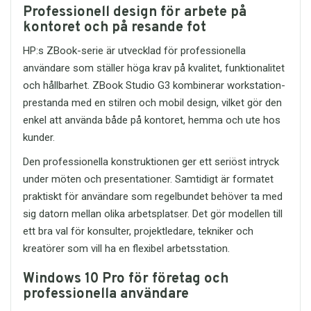
såväl ekonomiska som ekologiska
Fördelar med SOLID Stereo
Professionell design för arbete på
enkel transport
fördelar genom dess långa livscykel
Headset HT-HD212
kontoret och på resande fot
Skyddskåpa som hjälper till
och effektiva resursanvändning.
Klart stereoljud med bra
att skydda USB-kontakten
balans mellan bas och diskant
Föreställ dig att ha samma pålitliga
HP:s ZBook-serie är utvecklad för professionella
Praktisk nyckelring för smidig
Justerbar mikrofon för tydliga
upplevelse varje gång du sätter handen
användare som ställer höga krav på kvalitet, funktionalitet
användning på språng
samtal
på din M185. Oavsett om du är på
Passar för arbete, studier,
och hållbarhet. ZBook Studio G3 kombinerar workstation-
Bekväm passform för lång
språng, hemma eller på kontoret,
backup och privat bruk
användning
prestanda med en stilren och mobil design, vilket gör den
levererar denna mus en exceptionell
Bred kompatibilitet med flera
Universell 3,5 mm-anslutning
användarupplevelse. Kanske det som
enkel att använda både på kontoret, hemma och ute hos
operativsystem
Kompatibel med dator, laptop,
gör M185 så framstående är den
kunder.
Kvalitet från Kingston, ett
mobil och surfplatta
klanderfria balansen mellan enkelhet
välkänt varumärke inom
Robust konstruktion för daglig
och funktionalitet — en sann avspegling
Den professionella konstruktionen ger ett seriöst intryck
lagring
användning
av Logitechs engagemang för att skapa
under möten och presentationer. Samtidigt är formatet
Perfekt för arbete, studier,
produkter som förbättrar vardagens
Tekniska specifikationer
praktiskt för användare som regelbundet behöver ta med
gaming och multimedia
teknikupplevelse med stil, tillgänglighet
Produkt:
Kingston
Mycket bra pris–prestanda-
sig datorn mellan olika arbetsplatser. Det gör modellen till
och tillförlitlighet.
DataTraveler Exodia M USB
förhållande
ett bra val för konsulter, projektledare, tekniker och
flashdrive
kreatörer som vill ha en flexibel arbetsstation.
Kapacitet:
64GB
Beställ ditt SOLID HT-HD212
Gränssnitt:
USB 3.2 Gen 1
headset
Windows 10 Pro för företag och
Kompatibilitet:
Om du letar efter ett
pålitligt
Bakåtkompatibel med USB 2.0
professionella användare
stereoheadset med mikrofon
som
Mått:
67,4 mm × 21,8 mm ×
kombinerar komfort, ljudkvalitet och