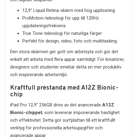
Maximalt skydd utan att bli
pålitlig teknik i vardagen.
klumpigt
12,9" Liquid Retina-skärm med hög upplösning
Kompatibelt med flera
ProMotion-teknologi för upp till 120Hz
generationer
uppdateringsfrekvens
Investera i ett
fodral iPad Pro 12.9
True Tone-teknologi för naturliga färger
Gen 6/5/4
som ger både stil och
säkerhet – ett tillbehör du inte vill vara
Perfekt för design, video, foto och multitasking
utan.
Den stora skärmen ger gott om arbetsyta och gör det
Beställ enkelt idag
enkelt att arbeta med flera appar samtidigt. För kreatörer,
Redo att uppgradera ditt skydd? Beställ
designers och studenter innebär detta en mer produktiv
ditt
Skyddsfodral iPad Pro 12.9 –
och inspirerande arbetsmiljö.
Mörkblå
redan idag och ge din iPad
det skydd den förtjänar.
Kraftfull prestanda med A12Z Bionic-
Kontakta oss direkt via e-post för
chip
beställning eller frågor:
order@itreservdelar.se
iPad Pro 12,9" 256GB drivs av det avancerade
A12Z
Bionic-chippet
, som levererar imponerande hastighet
Skydda din iPad med stil – välj ett
premium skyddsfodral
som
och effektivitet. Detta gör surfplattan till ett kraftfullt
kombinerar design, funktion och
verktyg för professionella arbetsuppgifter och
hållbarhet.
avancerade appar.