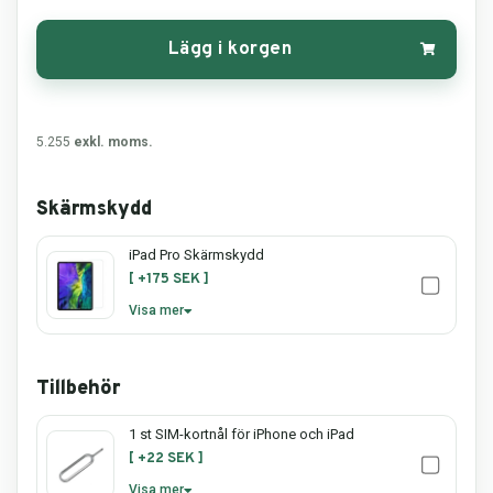
Lägg i korgen
5.255
exkl. moms.
Skärmskydd
iPad Pro Skärmskydd
[ +175 SEK ]
Visa mer
iPad Pro Skärmskydd –
Optimal skydd för din skärm
Tillbehör
En iPad Pro är en investering värd att
skydda. Med ett skärmskydd kan du
1 st SIM-kortnål för iPhone och iPad
undvika repor, sprickor och andra
[ +22 SEK ]
skador som kan uppstå vid vardagligt
Visa mer
bruk. Våra skärmskydd är speciellt