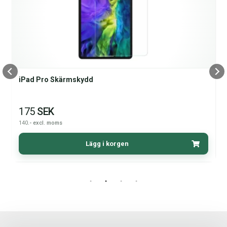
iPad Pro Skärmskydd
175
SEK
140
.- excl. moms
Lägg i korgen
5
st i lager
dmapp2170