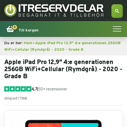
0
Till korgen
›
Du er her:
Hem
Apple iPad Pro 12,9" 4:e generationen 256GB
Hem
WiFi+Cellular (Rymdgrå) - 2020 - Grade B
Apple
Apple iPad Pro 12,9" 4:e generationen
256GB WiFi+Cellular (Rymdgrå) - 2020 -
Grade B
Tillbehör
4,7
|
50+ recensioner
Erbjudande!
dmipad1756B
Datorsökning
Dator