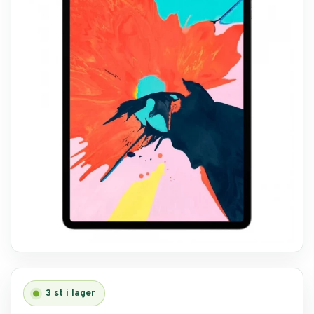
Reservdelar
Smartphone
Tablet
Log ind
3
st i lager