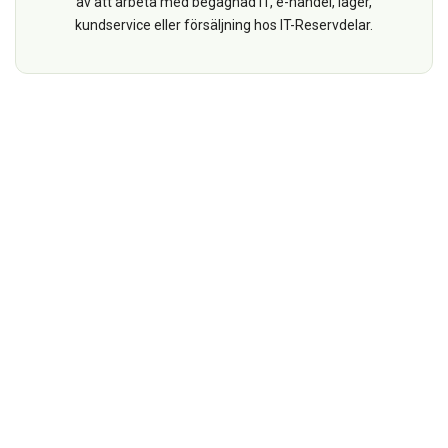
av att arbeta med begagnad IT, e-handel, lager,
Reservdelar
kundservice eller försäljning hos IT-Reservdelar.
Smartphone
Tablet
Log ind