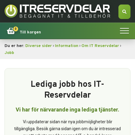
0
Till korgen
›
›
›
Du er her:
Diverse sider
Information
Om IT Reservdelar
Hem
Jobb
Apple
Tillbehör
Lediga jobb hos IT-
Reservdelar
Erbjudande!
Vi har för närvarande inga lediga tjänster.
Datorsökning
Vi uppdaterar sidan när nya jobbmöjligheter blir
Dator
tillgängliga. Besök gärna sidan igen om du är intresserad