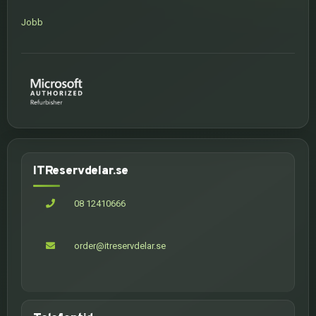
Jobb
ITReservdelar.se
08 12410666
order@itreservdelar.se