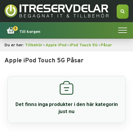
0
Till korgen
›
›
›
Du er her:
Tillbehör
Apple iPod
iPod Touch 5G
Påsar
Hem
Apple iPod Touch 5G Påsar
Apple
Tillbehör
Erbjudande!
Det finns inga produkter i den här kategorin
Datorsökning
just nu
Dator