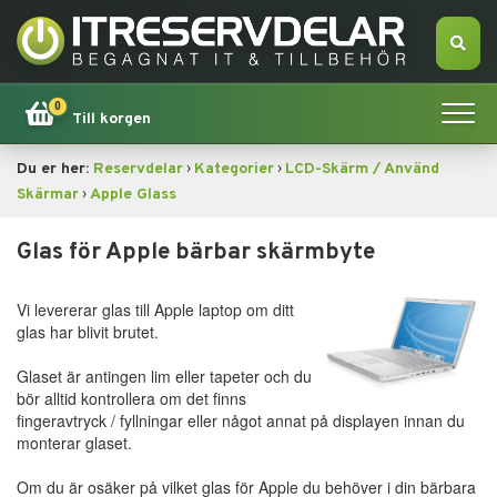
0
Till korgen
›
›
Du er her:
Reservdelar
Kategorier
LCD-Skärm / Använd
Hem
›
Skärmar
Apple Glass
Apple
Glas för Apple bärbar skärmbyte
Tillbehör
Vi levererar glas till Apple laptop om ditt
glas har blivit brutet.
Erbjudande!
Glaset är antingen lim eller tapeter och du
bör alltid kontrollera om det finns
Datorsökning
fingeravtryck / fyllningar eller något annat på displayen innan du
monterar glaset.
Dator
Om du är osäker på vilket glas för Apple du behöver i din bärbara