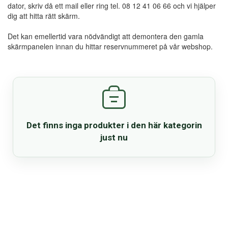
dator, skriv då ett mail eller ring tel. 08 12 41 06 66 och vi hjälper
Reservdelar
dig att hitta rätt skärm.
Det kan emellertid vara nödvändigt att demontera den gamla
Smartphone
skärmpanelen innan du hittar reservnummeret på vår webshop.
Tablet
Log ind
Det finns inga produkter i den här kategorin
just nu