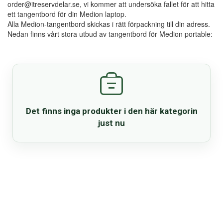
order@itreservdelar.se, vi kommer att undersöka fallet för att hitta
Reservdelar
ett tangentbord för din Medion laptop.
Alla Medion-tangentbord skickas i rätt förpackning till din adress.
Nedan finns vårt stora utbud av tangentbord för Medion portable:
Smartphone
Tablet
Log ind
Det finns inga produkter i den här kategorin
just nu