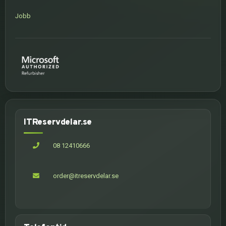
Jobb
ITReservdelar.se
08 12410666
order@itreservdelar.se