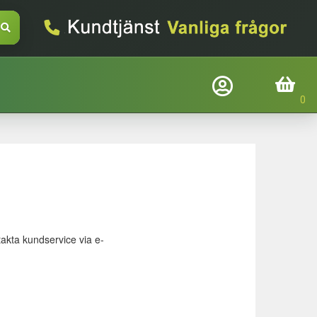
Företagslogin
Inköpskorg
Befindtlig kund?
Logga in
E-mail
takta kundservice via e-
Adgangskode
Glemt adgangskode
Login