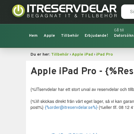
Hem
Apple
Tillbehör
Erbjudande!
Datorsökn
›
›
Du er her:
Tillbehör
Apple iPad
iPad Pro
Apple iPad Pro - {%Res
{%ITservdelar har ett stort urval av reservdelar och tillb
{%Vi skickas direkt från vårt eget lager, så vi kan gar
post%}
{%eller tlf. 08 12 
{%order@itreservdelar.se%}