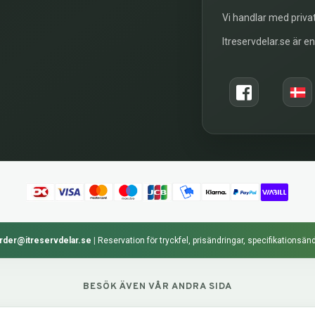
Vi handlar med privat
Itreservdelar.se är e
rder@itreservdelar.se
|
Reservation för tryckfel, prisändringar, specifikationsänd
BESÖK ÄVEN VÅR ANDRA SIDA