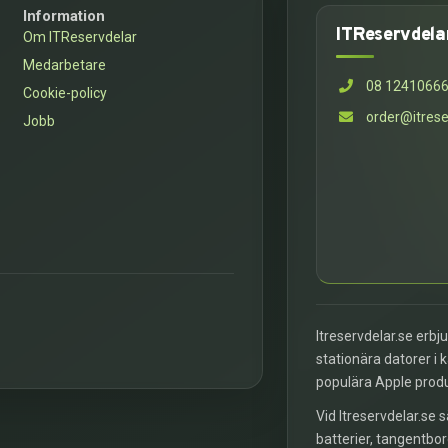
Information
ITReservdela
Om ITReservdelar
Medarbetare
08 1241066
Cookie-policy
order@itrese
Jobb
Itreservdelar.se erbj
stationära datorer i 
populära Apple prod
Vid Itreservdelar.se s
batterier, tangentbor