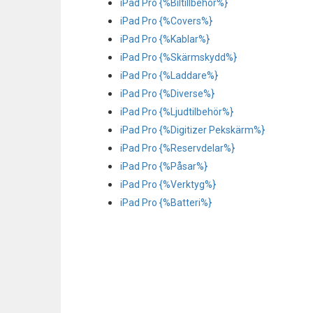
iPad Pro {%Biltillbehör%}
iPad Pro {%Covers%}
iPad Pro {%Kablar%}
iPad Pro {%Skärmskydd%}
iPad Pro {%Laddare%}
iPad Pro {%Diverse%}
iPad Pro {%Ljudtilbehör%}
iPad Pro {%Digitizer Pekskärm%}
iPad Pro {%Reservdelar%}
iPad Pro {%Påsar%}
iPad Pro {%Verktyg%}
iPad Pro {%Batteri%}