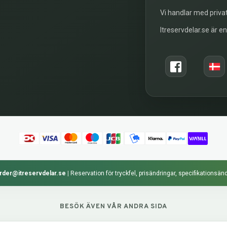
Vi handlar med privat
Itreservdelar.se är e
rder@itreservdelar.se
|
Reservation för tryckfel, prisändringar, specifikationsänd
BESÖK ÄVEN VÅR ANDRA SIDA