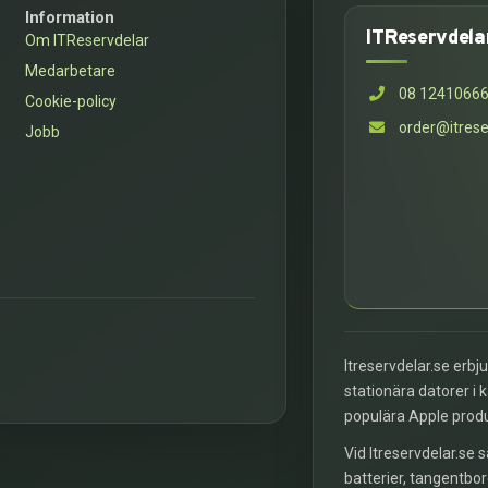
Information
ITReservdela
Om ITReservdelar
Medarbetare
08 1241066
Cookie-policy
order@itrese
Jobb
Itreservdelar.se erbj
stationära datorer i 
populära Apple prod
Vid Itreservdelar.se s
batterier, tangentbor