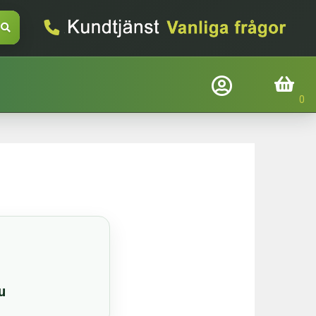
Företagslogin
Inköpskorg
Befindtlig kund?
Logga in
E-mail
Adgangskode
u
Glemt adgangskode
Login