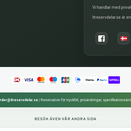
Vi handlar med privat
Itreservdelar.se är e
rder@itreservdelar.se
|
Reservation för tryckfel, prisändringar, specifikationsänd
BESÖK ÄVEN VÅR ANDRA SIDA