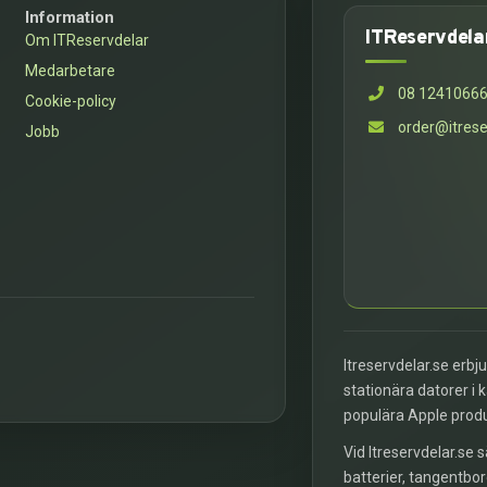
Information
ITReservdela
Om ITReservdelar
Medarbetare
08 1241066
Cookie-policy
order@itrese
Jobb
Itreservdelar.se erbj
stationära datorer i 
populära Apple prod
Vid Itreservdelar.se s
batterier, tangentbor