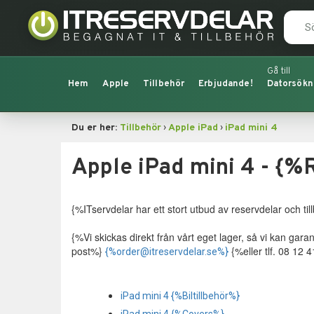
Hem
Apple
Tillbehör
Erbjudande!
Datorsökn
›
›
Du er her:
Tillbehör
Apple iPad
iPad mini 4
Apple iPad mini 4 - {%
{%ITservdelar har ett stort utbud av reservdelar och till
{%Vi skickas direkt från vårt eget lager, så vi kan gar
post%}
{%eller tlf. 08 12 
{%order@itreservdelar.se%}
iPad mini 4 {%Biltillbehör%}