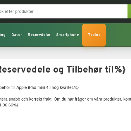
ing
Dator
Reservdelar
Smartphone
Tablet
Reservedele og Tilbehør til%}
behör till Apple iPad mini 4 i hög kvalitet.%}
antera snabb och korrekt frakt. Om du har frågor om våra produkter, kon
41 06 66%}