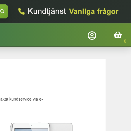
Företagslogin
Inköpskorg
Befindtlig kund?
Logga in
E-mail
takta kundservice via e-
Adgangskode
Glemt adgangskode
Login