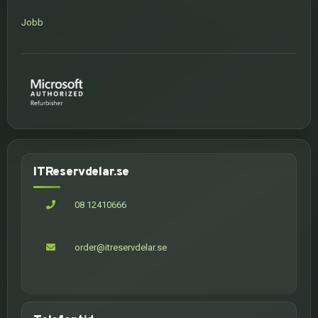
Jobb
ITReservdelar.se
08 12410666
order@itreservdelar.se