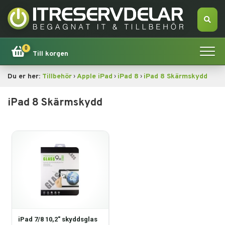
0
Till korgen
›
›
›
Du er her:
Tillbehör
Apple iPad
iPad 8
iPad 8 Skärmskydd
Hem
iPad 8 Skärmskydd
Apple
Tillbehör
Erbjudande!
Datorsökning
Dator
iPad 7/8 10,2" skyddsglas