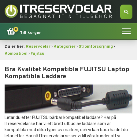
0
Till korgen
›
›
›
Du er her:
Reservdelar
Kategorier
Strömförsörjning
Hem
›
Kompatibel
Fujitsu
Apple
Bra Kvalitet Kompatibla FUJITSU Laptop
Kompatibla Laddare
Tillbehör
Erbjudande!
Datorsökning
Letar du efter FUJITSU bärbar kompatibel laddare? Här på
ITreservdelar.se har vi ett brett utbud av laddare som är
Dator
kompatibla med olika typer av märken, och vi kan bara ha det du
letar efter. Här på ITreservdelar.se ser vi till våra kunder att vi