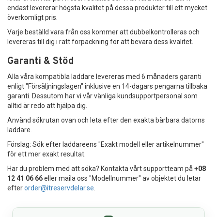
endast levererar högsta kvalitet på dessa produkter till ett mycket
Reservdelar
överkomligt pris.
Varje beställd vara från oss kommer att dubbelkontrolleras och
Smartphone
levereras till dig i rätt förpackning för att bevara dess kvalitet.
Garanti & Stöd
Tablet
Alla våra kompatibla laddare levereras med 6 månaders garanti
Log ind
enligt "Försäljningslagen" inklusive en 14-dagars pengarna tillbaka
garanti. Dessutom har vi vår vänliga kundsupportpersonal som
alltid är redo att hjälpa dig.
Använd sökrutan ovan och leta efter den exakta bärbara datorns
laddare.
Förslag: Sök efter laddareens "Exakt modell eller artikelnummer"
för ett mer exakt resultat.
Har du problem med att söka? Kontakta vårt supportteam på
+08
12 41 06 66
eller maila oss "Modellnummer" av objektet du letar
efter
order@itreservdelar.se
.