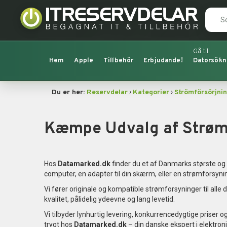
Hem
Apple
Tillbehör
Erbjudande!
Datorsökn
›
›
Du er her:
Reservdelar
Kategorier
Strömförsörjni
Kæmpe Udvalg af Strøm
Hos
Datamarked.dk
finder du et af Danmarks største og 
computer, en adapter til din skærm, eller en strømforsyning t
Vi fører originale og kompatible strømforsyninger til al
kvalitet, pålidelig ydeevne og lang levetid.
Vi tilbyder lynhurtig levering, konkurrencedygtige priser 
trygt hos
Datamarked.dk
– din danske ekspert i elektron