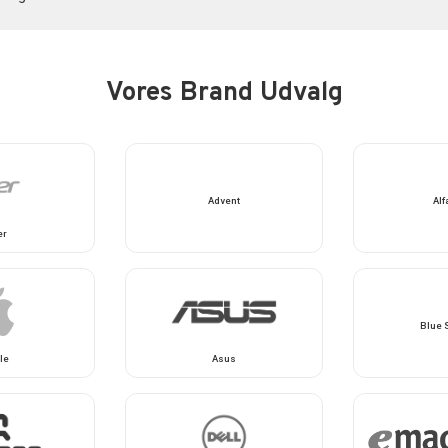
Vores Brand Udvalg
Advent
Alf
er
Blue 
le
Asus