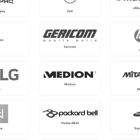
eMa
paq
Dell
ex
Gericom
Medion
G
M
PackardBell
va
Sa