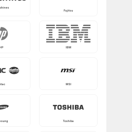
chines
Fujitsu
HP
IBM
itac
MSI
msung
Toshiba