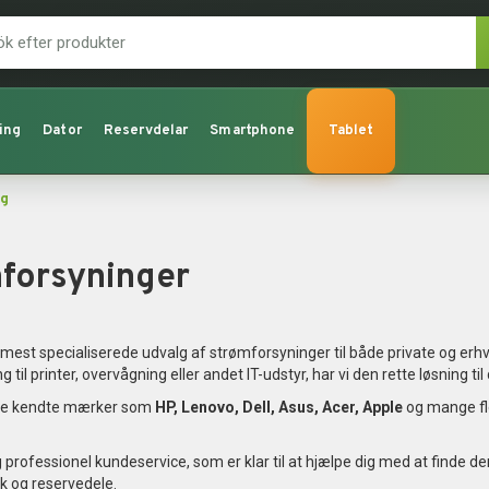
ing
Dator
Reservdelar
Smartphone
Tablet
ng
forsyninger
mest specialiserede udvalg af strømforsyninger til både private og erh
il printer, overvågning eller andet IT-udstyr, har vi den rette løsning til 
le de kendte mærker som
HP, Lenovo, Dell, Asus, Acer, Apple
og mange fle
og professionel kundeservice, som er klar til at hjælpe dig med at finde d
ik og reservedele.