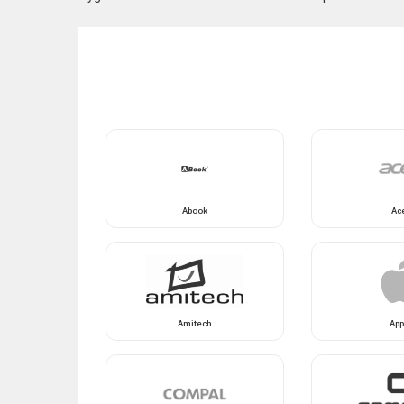
Abook
Ac
Amitech
App