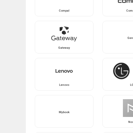
Compal
Com
Gen
Gateway
Lenovo
L
Mybook
No