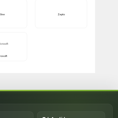
-One
Zepto
rosoft