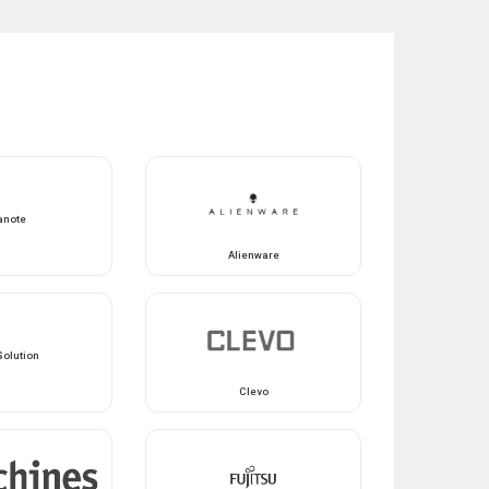
anote
Alienware
Solution
Clevo