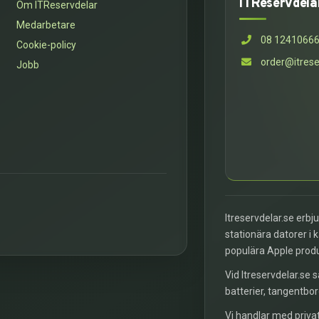
ITReservdela
Om ITReservdelar
Medarbetare
08 1241066
Cookie-policy
order@itrese
Jobb
Itreservdelar.se erbj
stationära datorer i 
populära Apple prod
Vid Itreservdelar.se s
batterier, tangentbor
Vi handlar med privat