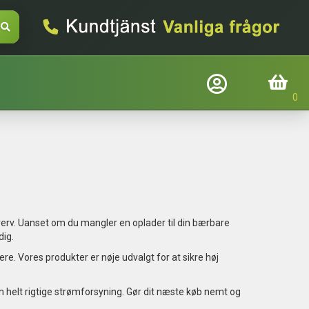
Företagslogin
Inköpskorg
Befindtlig kund?
Logga in
E-mail
verv. Uanset om du mangler en oplader til din bærbare
Adgangskode
dig.
re. Vores produkter er nøje udvalgt for at sikre høj
Glemt adgangskode
en helt rigtige strømforsyning. Gør dit næste køb nemt og
Login