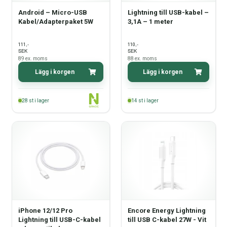
Android – Micro-USB
Lightning till USB-kabel –
Kabel/Adapterpaket 5W
3,1A – 1 meter
,-
,-
111
110
SEK
SEK
89
ex. moms
88
ex. moms
Lägg i korgen
Lägg i korgen
28
st i lager
14
st i lager
iPhone 12/12 Pro
Encore Energy Lightning
Lightning till USB-C-kabel
till USB C-kabel 27W - Vit