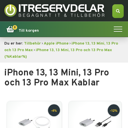
0
Till korgen
›
›
Du er her:
Tillbehör
Apple iPhone
iPhone 13, 13 Mini, 13 Pro
Hem
›
och 13 Pro Max
iPhone 13, 13 Mini, 13 Pro och 13 Pro Max
{%Kablar%}
Apple
iPhone 13, 13 Mini, 13 Pro
Tillbehör
och 13 Pro Max Kablar
Erbjudande!
Datorsökning
Dator