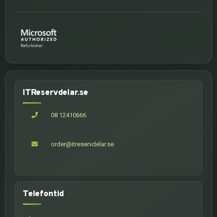
ITReservdelar.se
08 12410666
order@itreservdelar.se
Telefontid