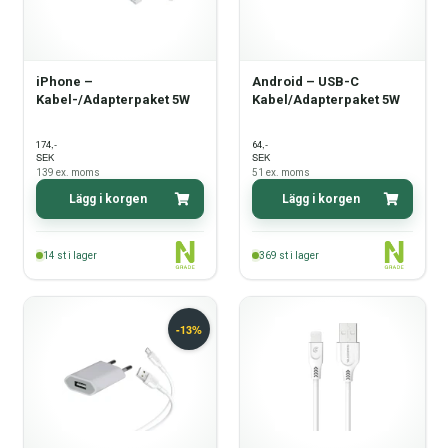
Reservdelar
Smartphone
iPhone –
Android – USB-C
Kabel-/Adapterpaket 5W
Kabel/Adapterpaket 5W
Tablet
,-
,-
174
64
SEK
SEK
Log ind
139
ex. moms
51
ex. moms
Lägg i korgen
Lägg i korgen
14
st i lager
369
st i lager