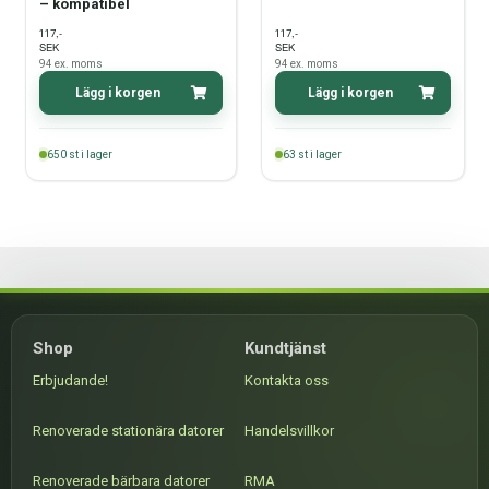
– kompatibel
,-
,-
117
117
SEK
SEK
94
ex. moms
94
ex. moms
Lägg i korgen
Lägg i korgen
650
st i lager
63
st i lager
Shop
Kundtjänst
Erbjudande!
Kontakta oss
Renoverade stationära datorer
Handelsvillkor
Renoverade bärbara datorer
RMA