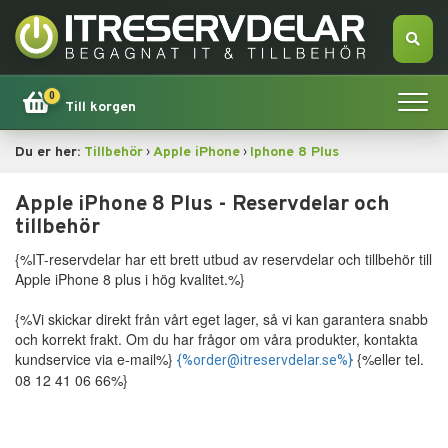
0
Till korgen
›
›
Du er her:
Tillbehör
Apple iPhone
Iphone 8 Plus
Hem
Apple iPhone 8 Plus - Reservdelar och
Apple
tillbehör
{%IT-reservdelar har ett brett utbud av reservdelar och tillbehör till
Tillbehör
Apple iPhone 8 plus i hög kvalitet.%}
Erbjudande!
{%Vi skickar direkt från vårt eget lager, så vi kan garantera snabb
och korrekt frakt. Om du har frågor om våra produkter, kontakta
kundservice via e-mail%}
{%eller tel.
{%order@itreservdelar.se%}
Datorsökning
08 12 41 06 66%}
Dator