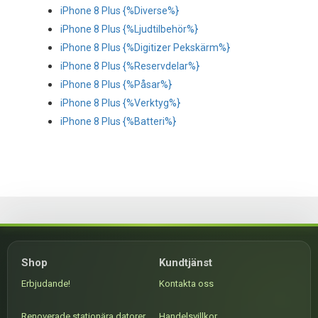
iPhone 8 Plus {%Diverse%}
iPhone 8 Plus {%Ljudtilbehör%}
iPhone 8 Plus {%Digitizer Pekskärm%}
iPhone 8 Plus {%Reservdelar%}
iPhone 8 Plus {%Påsar%}
iPhone 8 Plus {%Verktyg%}
iPhone 8 Plus {%Batteri%}
Shop
Kundtjänst
Erbjudande!
Kontakta oss
Renoverade stationära datorer
Handelsvillkor