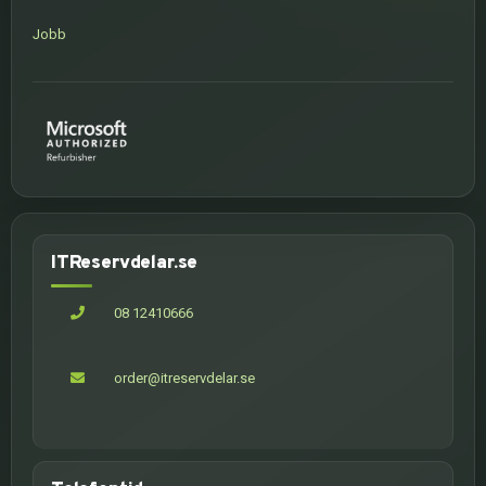
Jobb
ITReservdelar.se
08 12410666
order@itreservdelar.se