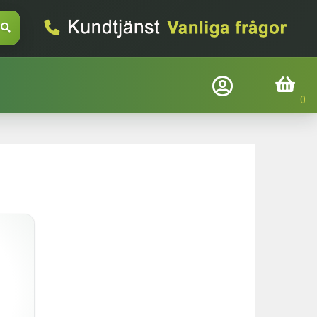
Företagslogin
Inköpskorg
Befindtlig kund?
Logga in
E-mail
Adgangskode
Glemt adgangskode
Login