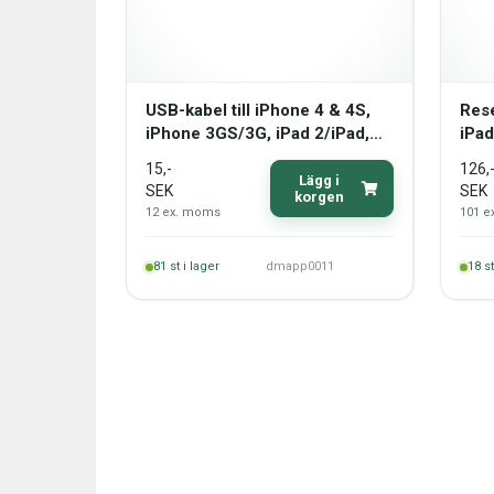
USB-kabel till iPhone 4 & 4S,
Rese
iPhone 3GS/3G, iPad 2/iPad,
iPad
iPod Touch, längd: 1 meter.
Touc
15
,-
126
,
(vit)
Lägg i
SEK
SEK
korgen
12
ex. moms
101
e
81
st i lager
dmapp0011
18
st