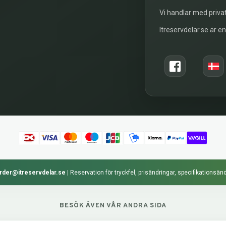
Vi handlar med privat
Itreservdelar.se är e
rder@itreservdelar.se
|
Reservation för tryckfel, prisändringar, specifikationsänd
BESÖK ÄVEN VÅR ANDRA SIDA