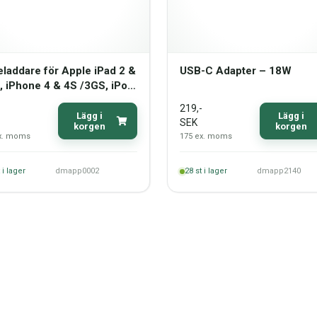
laddare för Apple iPad 2 &
USB-C Adapter – 18W
, iPhone 4 & 4S /3GS, iPod
h (EU-typ)
-
219
,-
Lägg i
Lägg i
SEK
korgen
korgen
x. moms
175
ex. moms
 i lager
dmapp0002
28
st i lager
dmapp2140