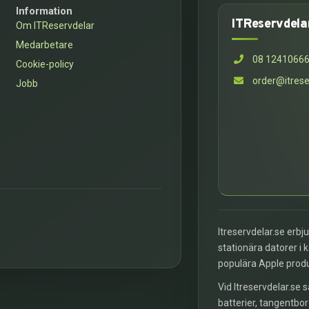
Information
ITReservdela
Om ITReservdelar
Medarbetare
08 1241066
Cookie-policy
order@itrese
Jobb
Itreservdelar.se erbj
stationära datorer i 
populära Apple prod
Vid Itreservdelar.se s
batterier, tangentbor