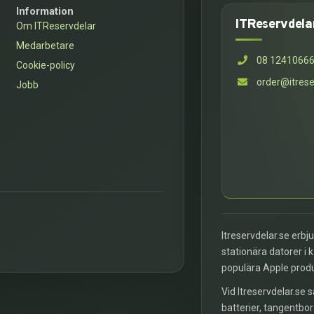
Information
ITReservdela
Om ITReservdelar
Medarbetare
08 1241066
Cookie-policy
order@itrese
Jobb
Itreservdelar.se erbj
stationära datorer i 
populära Apple prod
Vid Itreservdelar.se s
batterier, tangentbor