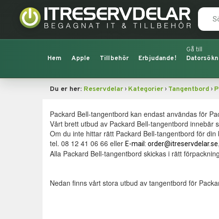
Hem
Apple
Tillbehör
Erbjudande!
Datorsökn
›
›
›
Du er her:
Reservdelar
Kategorier
Tangentbord
P
Packard Bell-tangentbord kan endast användas för Packa
Vårt brett utbud av Packard Bell-tangentbord innebär 
Om du inte hittar rätt Packard Bell-tangentbord för din
tel. 08 12 41 06 66 eller
E-mail: order@itreservdelar.se
Alla Packard Bell-tangentbord skickas i rätt förpackning 
Nedan finns vårt stora utbud av tangentbord för Packar