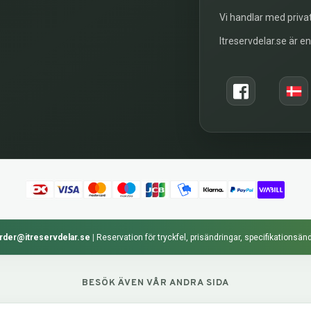
Vi handlar med privat
Itreservdelar.se är e
rder@itreservdelar.se
|
Reservation för tryckfel, prisändringar, specifikationsänd
BESÖK ÄVEN VÅR ANDRA SIDA