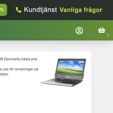
Företagslogin
Inköpskorg
Befindtlig kund?
Logga in
ill Danmarks bästa pris.
E-mail
ta oss för anvisningar på
dator.
Adgangskode
Glemt adgangskode
Login