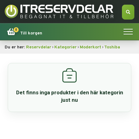
0
Till korgen
›
›
›
Du er her:
Reservdelar
Kategorier
Moderkort
Toshiba
Hem
Apple
Tillbehör
Det finns inga produkter i den här kategorin
Erbjudande!
just nu
Datorsökning
Dator