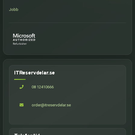
Jobb
ITReservdelar.se
08 12410666
order@itreservdelar.se