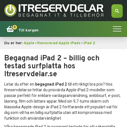
0
Till korgen
›
›
Du er her:
Apple
Renoverad Apple iPads
iPad 2
Hem
Begagnad iPad 2 – billig och
Apple
testad surfplatta hos
Itreservdelar.se
Tillbehör
Letar du efter en
begagnad iPad 2
till ett riktigt bra pris? Hos
Erbjudande!
Itreservdelar.se hittar du prisvärda Apple iPad 2-modeller som
passar perfekt för enklare vardagsanvändning, webbsurf, e-post,
läsning, film och lättare appar. Med sin 9,7-tums skärm och
Datorsökning
klassiska Apple-design är iPad 2 fortfarande ett populärt val för
dig som vill ha en billig surfplatta utan att kompromissa med
funktion och användarvänlighet.
Dator
Våra begagnade iPad 2 är noggrant testade för att säkerställa