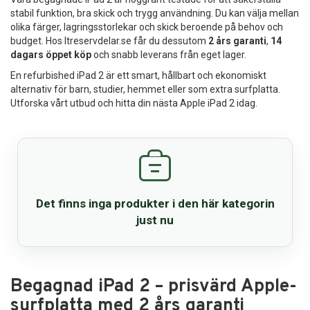
stabil funktion, bra skick och trygg användning. Du kan välja mellan
Reservdelar
olika färger, lagringsstorlekar och skick beroende på behov och
budget. Hos Itreservdelar.se får du dessutom
2 års garanti
,
14
Smartphone
dagars öppet köp
och snabb leverans från eget lager.
En refurbished iPad 2 är ett smart, hållbart och ekonomiskt
Tablet
alternativ för barn, studier, hemmet eller som extra surfplatta.
Utforska vårt utbud och hitta din nästa Apple iPad 2 idag.
Log ind
Det finns inga produkter i den här kategorin
just nu
Begagnad iPad 2 – prisvärd Apple-
surfplatta med 2 års garanti