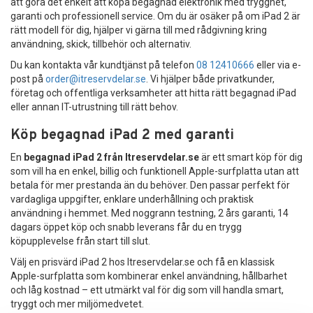
att göra det enkelt att köpa begagnad elektronik med trygghet,
garanti och professionell service. Om du är osäker på om iPad 2 är
rätt modell för dig, hjälper vi gärna till med rådgivning kring
användning, skick, tillbehör och alternativ.
Du kan kontakta vår kundtjänst på telefon
08 12410666
eller via e-
post på
order@itreservdelar.se
. Vi hjälper både privatkunder,
företag och offentliga verksamheter att hitta rätt begagnad iPad
eller annan IT-utrustning till rätt behov.
Köp begagnad iPad 2 med garanti
En
begagnad iPad 2 från Itreservdelar.se
är ett smart köp för dig
som vill ha en enkel, billig och funktionell Apple-surfplatta utan att
betala för mer prestanda än du behöver. Den passar perfekt för
vardagliga uppgifter, enklare underhållning och praktisk
användning i hemmet. Med noggrann testning, 2 års garanti, 14
dagars öppet köp och snabb leverans får du en trygg
köpupplevelse från start till slut.
Välj en prisvärd iPad 2 hos Itreservdelar.se och få en klassisk
Apple-surfplatta som kombinerar enkel användning, hållbarhet
och låg kostnad – ett utmärkt val för dig som vill handla smart,
tryggt och mer miljömedvetet.