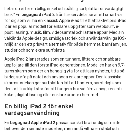
Letar du efter en billig, enkel och pålitlig surfplatta för vardagligt
bruk? En
begagnad iPad 2
från Itreservdelar.se är ett smart val
för dig som vill ha en klassisk Apple iPad till ett attraktivt pris. iPad
2 är en populär modell för enklare uppgifter som webbsurf, e-
post, läsning, musik, film, videosamtal och lättare appar. Med sin
välkända Apple-design, smidiga storlek och användarvänliga iOS-
miljö är den ett prisvärt alternativ för både hemmet, barnfamiljen,
studier och som extra surfplatta.
Apple iPad 2 lanserades som en tunnare, lättare och snabbare
uppföljare till den första iPad-generationen. Modellen har en 9,7-
tums skärm som ger en behaglig yta för att läsa nyheter, titta på
bilder, surfa på nätet och använda enklare appar. Den klassiska
skärmstorleken gör surfplattan lätt att hantera, samtidigt som
den är tillräckligt stor för att fungera bra vid filmvisning, recept i
köket, digital läsning eller enklare arbete i hemmet.
En billig iPad 2 för enkel
vardagsanvändning
En
begagnad Apple iPad 2
passar särskilt bra för dig som inte
behöver den senaste modellen, men ändå vill ha en stabil och