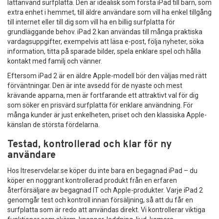
lättanvänd surfplatta. Den är idealisk som första iPad till barn, som
extra enhet i hemmet, till äldre användare som vill ha enkel tillgång
till internet eller till dig som vill ha en billig surfplatta för
grundläggande behov. iPad 2 kan användas till många praktiska
vardagsuppgifter, exempelvis att läsa e-post, följa nyheter, söka
information, titta på sparade bilder, spela enklare spel och hålla
kontakt med familj och vänner.
Eftersom iPad 2 är en äldre Apple-modell bör den väljas med rätt
förväntningar. Den är inte avsedd för de nyaste och mest
krävande apparna, men är fortfarande ett attraktivt val för dig
som söker en prisvärd surfplatta för enklare användning. För
många kunder är just enkelheten, priset och den klassiska Apple-
känslan de största fördelarna.
Testad, kontrollerad och klar för ny
användare
Hos Itreservdelar.se köper du inte bara en begagnad iPad – du
köper en noggrant kontrollerad produkt från en erfaren
återförsäljare av begagnad IT och Apple-produkter. Varje iPad 2
genomgår test och kontroll innan försäljning, så att du får en
surfplatta som är redo att användas direkt. Vi kontrollerar viktiga