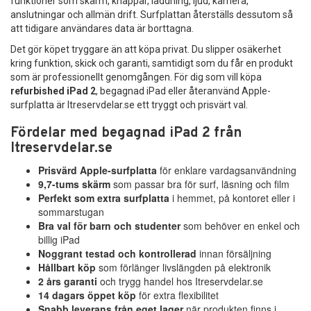
funktioner som skärm, knappar, laddning, ljud, kamera,
anslutningar och allmän drift. Surfplattan återställs dessutom så
att tidigare användares data är borttagna.
Det gör köpet tryggare än att köpa privat. Du slipper osäkerhet
kring funktion, skick och garanti, samtidigt som du får en produkt
som är professionellt genomgången. För dig som vill köpa
refurbished iPad 2
, begagnad iPad eller återanvänd Apple-
surfplatta är Itreservdelar.se ett tryggt och prisvärt val.
Fördelar med begagnad iPad 2 från
Itreservdelar.se
Prisvärd Apple-surfplatta
för enklare vardagsanvändning
9,7-tums skärm
som passar bra för surf, läsning och film
Perfekt som extra surfplatta
i hemmet, på kontoret eller i
sommarstugan
Bra val för barn och studenter
som behöver en enkel och
billig iPad
Noggrant testad och kontrollerad
innan försäljning
Hållbart köp
som förlänger livslängden på elektronik
2 års garanti
och trygg handel hos Itreservdelar.se
14 dagars öppet köp
för extra flexibilitet
Snabb leverans från eget lager
när produkten finns i