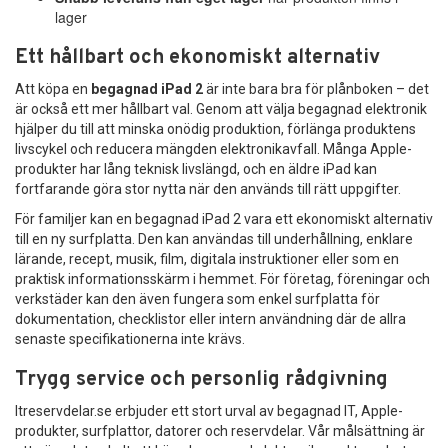
lager
Ett hållbart och ekonomiskt alternativ
Att köpa en
begagnad iPad 2
är inte bara bra för plånboken – det
är också ett mer hållbart val. Genom att välja begagnad elektronik
hjälper du till att minska onödig produktion, förlänga produktens
livscykel och reducera mängden elektronikavfall. Många Apple-
produkter har lång teknisk livslängd, och en äldre iPad kan
fortfarande göra stor nytta när den används till rätt uppgifter.
För familjer kan en begagnad iPad 2 vara ett ekonomiskt alternativ
till en ny surfplatta. Den kan användas till underhållning, enklare
lärande, recept, musik, film, digitala instruktioner eller som en
praktisk informationsskärm i hemmet. För företag, föreningar och
verkstäder kan den även fungera som enkel surfplatta för
dokumentation, checklistor eller intern användning där de allra
senaste specifikationerna inte krävs.
Trygg service och personlig rådgivning
Itreservdelar.se erbjuder ett stort urval av begagnad IT, Apple-
produkter, surfplattor, datorer och reservdelar. Vår målsättning är