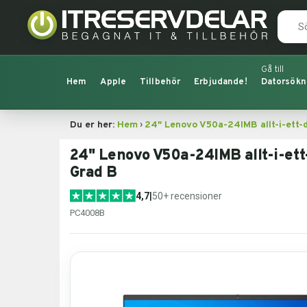
Hem
Apple
Tillbehör
Erbjudande!
Datorsökn
›
Du er her:
Hem
24" Lenovo V50a-24IMB allt-i-ett-
24" Lenovo V50a-24IMB allt-i-ett
Grad B
4,7
|
50+ recensioner
PC4008B