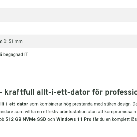
ett sm
Den ty
kommun
är sär
mm D: 51 mm
Bekv
anv
på begagnad IT.
Komfo
använd
SOLID
desig
Komp
juste
sky
sitte
aftfull allt-i-ett-dator för professio
Kings
använ
64GB ä
Den e
llt-i-ett-dator
som kombinerar hög prestanda med stilren design. De
använ
runt ö
format
are som vill ha en effektiv arbetsstation utan att kompromissa med 
perso
väska
abb
512 GB NVMe SSD
och
Windows 11 Pro
får du en komplett lö
deltar
prakti
sessio
USB-k
dessu
minne