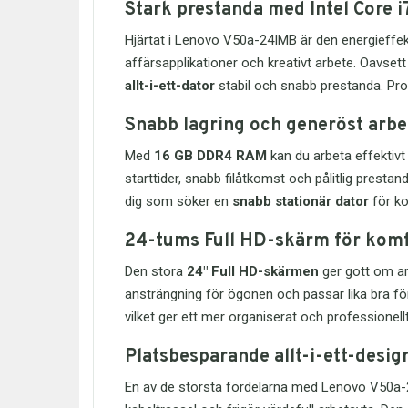
Stark prestanda med Intel Core i
Hjärtat i Lenovo V50a-24IMB är den energieffe
affärsapplikationer och kreativt arbete. Oavsett
allt-i-ett-dator
stabil och snabb prestanda. Pro
Snabb lagring och generöst arb
Med
16 GB DDR4 RAM
kan du arbeta effektiv
starttider, snabb filåtkomst och pålitlig prest
dig som söker en
snabb stationär dator
för ko
24-tums Full HD-skärm för komf
Den stora
24" Full HD-skärmen
ger gott om ar
ansträngning för ögonen och passar lika bra för
vilket ger ett mer organiserat och professionellt
Platsbesparande allt-i-ett-desig
En av de största fördelarna med Lenovo V50a