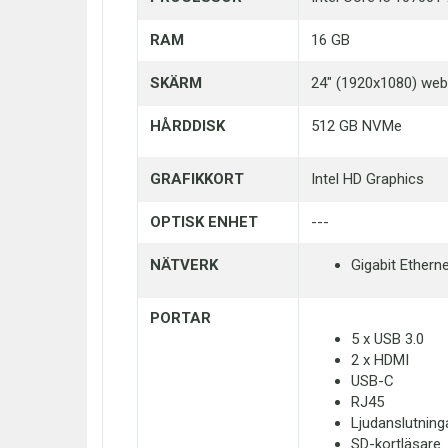
RAM
16 GB
SKÄRM
24" (1920x1080) we
HÅRDDISK
512 GB NVMe
GRAFIKKORT
Intel HD Graphics
OPTISK ENHET
---
NÄTVERK
Gigabit Ether
PORTAR
5 x USB 3.0
2 x HDMI
USB-C
RJ45
Ljudanslutning
SD-kortläsare