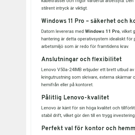
kabeltrassel och frigör värdefull arbetsyta. De
stilrent intryck är viktigt.
Windows 11 Pro – säkerhet och ko
Datorn levereras med
Windows 11 Pro
, vilke
hantering är detta operativsystem idealiskt fö
arbetsmiljö som är redo för framtidens krav.
Anslutningar och flexibilitet
Lenovo V50a-24IMB erbjuder ett brett utbud a
kringutrustning som skrivare, externa skärmar o
hemifrån eller på kontoret.
Pålitlig Lenovo-kvalitet
Lenovo är känt för sin höga kvalitet och tillför
stabil drift, vilket gör den till en trygg invest
Perfekt val för kontor och hem