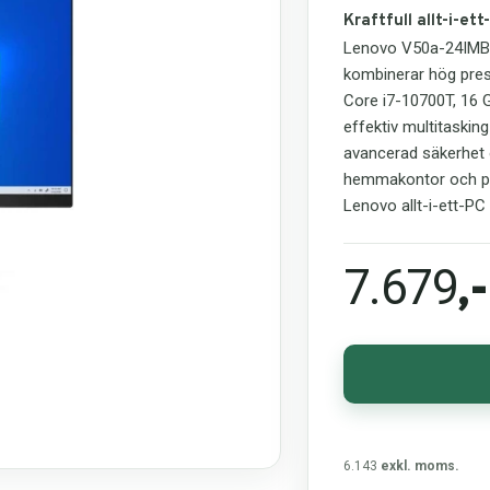
Kraftfull allt-i-et
Lenovo V50a-24IMB är
kombinerar hög pres
Core i7-10700T, 16
effektiv multitaski
avancerad säkerhet o
hemmakontor och pro
Lenovo allt-i-ett-PC
7.679
,-
6.143
exkl. moms.