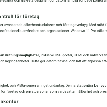
n eleganta och diskreta designen gör datorn lämplig för både kontor
HT-HD2
använ
Kings
och fö
ett br
kabelb
ntroll för företag
olika 
en lån
opera
t ger avancerade säkerhetsfunktioner och företagsverktyg. Med stöd fö
olika 
Det ro
r professionella användare och organisationer. Windows 11 Pro säkers
lämpli
Bred
och o
oper
frekv
Kings
och hö
utveck
lita p
vanli
v
anslutningsmöjligheter
, inklusive USB-portar, HDMI och nätverksansl
Perf
mångs
ch lagringsenheter. Detta gör datorn flexibel och lätt att anpassa ef
stud
du arb
annan
Tack 
Ster
många
för p
litlighet, och V50a-serien är inget undantag. Denna
stationära Lenovo
stude
ering för företag och privatpersoner som värdesätter hållbarhet och pre
För di
samta
makontor
studen