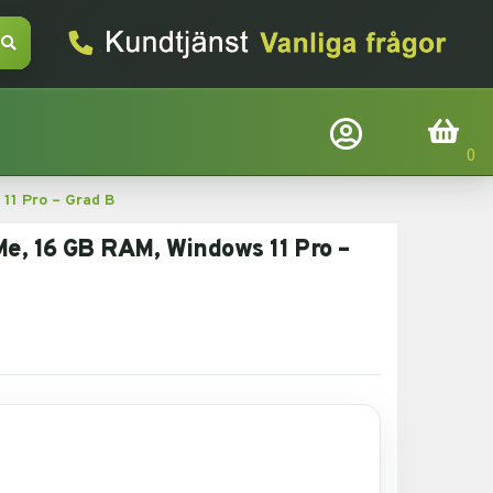
Företagslogin
Inköpskorg
 11 Pro – Grad B
Befindtlig kund?
Logga in
Me, 16 GB RAM, Windows 11 Pro –
E-mail
Adgangskode
Glemt adgangskode
Login