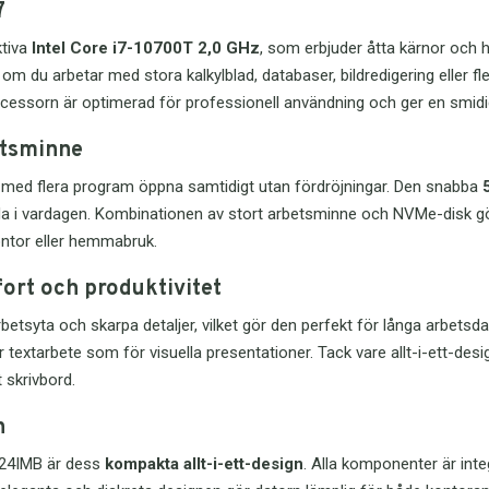
7
vid d
Den i
ktiva
Intel Core i7-10700T 2,0 GHz
, som erbjuder åtta kärnor och h
Univ
dessu
and 
nyckla
 om du arbetar med stora kalkylblad, databaser, bildredigering eller 
minska
En st
cessorn är optimerad för professionell användning och ger en smidi
att du
dess 
behöv
3,5 m
etsminne
teknik
till e
funkti
eller 
t med flera program öppna samtidigt utan fördröjningar. Den snabba
varda
and-pl
anda i vardagen. Kombinationen av stort arbetsminne och NVMe-disk gö
Heads
ntor eller hemmabruk.
Perf
priv
ort och produktivitet
Detta
hjälp
betsyta och skarpa detaljer, vilket gör den perfekt för långa arbets
snabb 
 textarbete som för visuella presentationer. Tack vare allt-i-ett-desi
arbets
presen
 skrivbord.
Detta 
skolan
för k
projek
n
Robu
Hemma
-24IMB är dess
kompakta allt-i-ett-design
. Alla komponenter är int
anv
bilder
spara