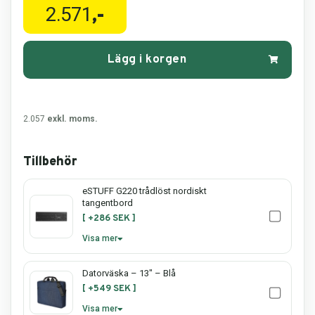
2.571
,-
Lägg i korgen
2.057
exkl. moms.
Tillbehör
eSTUFF G220 trådlöst nordiskt
tangentbord
[ +286 SEK ]
Visa mer
G250 trådlöst nordiskt
Datorväska – 13" – Blå
tangentbord från eStuff
[ +549 SEK ]
Upplev en elegant och problemfri
Visa mer
skrivupplevelse med
eStuff G220
– ett