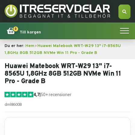
0
Till korgen
›
Du er her:
Hem
Huawei Matebook WRT-W29 13'' i7-8565U
Hem
1,8GHz 8GB 512GB NVMe Win 11 Pro - Grade B
Apple
Huawei Matebook WRT-W29 13'' i7-
8565U 1,8GHz 8GB 512GB NVMe Win 11
Pro - Grade B
Tillbehör
4,7
|
50+ recensioner
Erbjudande!
dml8600B
Datorsökning
Dator