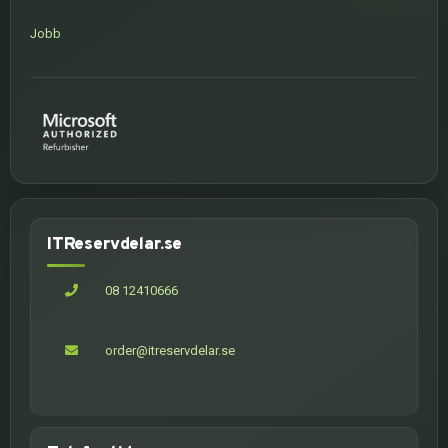
Jobb
ITReservdelar.se
08 12410666
order@itreservdelar.se