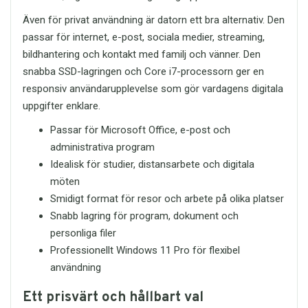
Vill du veta mer eller lägga en
som vill ha en enkel, snabb och
under långvarig användning, vilket gör
beställning? Kontakta oss gärna via e-
portabel lösning för dina digitala filer.
Även för privat användning är datorn ett bra alternativ. Den
G220 till en hållbar investering för
post på
order@itreservdelar.se
så
Det passar lika bra för professionella
framtiden. Säkerställ en arbetsplats där
passar för internet, e-post, sociala medier, streaming,
hjälper vi dig snabbt.
användare som för studenter och
precision och tillförlitlighet kommer att
bildhantering och kontakt med familj och vänner. Den
privatpersoner som behöver extra
stå i centrum varje dag.
Med SOLID HT-HD212 får du ett headset
snabba SSD-lagringen och Core i7-processorn ger en
lagringsutrymme i vardagen.
som levererar stabil prestanda, tydlig
responsiv användarupplevelse som gör vardagens digitala
kommunikation och komfort – varje
Med sin kombination av 64GB
dag.
uppgifter enklare.
kapacitet, USB 3.2-prestanda, kompakt
design och pålitlig Kingston-kvalitet är
Passar för Microsoft Office, e-post och
detta USB-flashminne ett starkt val för
administrativa program
effektiv filhantering. Har du frågor om
produkten eller vill veta mer innan köp
Idealisk för studier, distansarbete och digitala
kan du kontakta oss via
möten
order@itreservdelar.se
.
Smidigt format för resor och arbete på olika platser
Snabb lagring för program, dokument och
personliga filer
Professionellt Windows 11 Pro för flexibel
användning
Ett prisvärt och hållbart val