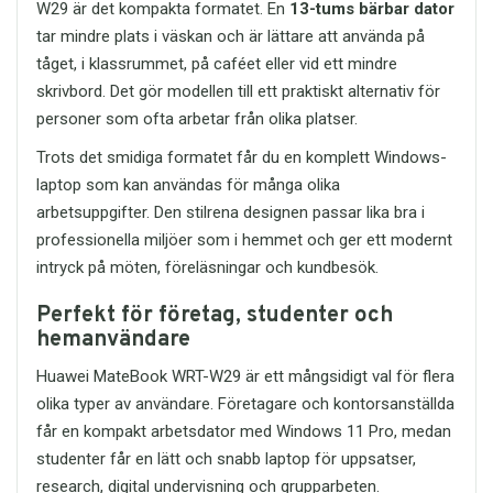
Ergonomisk expertis för
W29 är det kompakta formatet. En
13-tums bärbar dator
lagring
användning
smidigt arbetande
tar mindre plats i väskan och är lättare att använda på
Universell 3,5 mm-anslutning
Tekniska specifikationer
Vid längre arbetspass är det viktigt att
tåget, i klassrummet, på caféet eller vid ett mindre
Kompatibel med dator, laptop,
tänka på ergonomin.
Produkt:
Kingston
eStuff G220
har
mobil och surfplatta
skrivbord. Det gör modellen till ett praktiskt alternativ för
därför designat tangentbordet och
DataTraveler Exodia M USB
Robust konstruktion för daglig
personer som ofta arbetar från olika platser.
musen med användarens bekvämlighet
flashdrive
användning
i fokus. Den ergonomiska musens form
Kapacitet:
64GB
Perfekt för arbete, studier,
Trots det smidiga formatet får du en komplett Windows-
stöder en naturlig handposition, och
Gränssnitt:
USB 3.2 Gen 1
gaming och multimedia
laptop som kan användas för många olika
tangentbordets låga profil ger en
Kompatibilitet:
Mycket bra pris–prestanda-
avslappnad handställning som
Bakåtkompatibel med USB 2.0
arbetsuppgifter. Den stilrena designen passar lika bra i
förhållande
förebygger trötthet. Detta gör att du kan
Mått:
67,4 mm × 21,8 mm ×
professionella miljöer som i hemmet och ger ett modernt
arbeta längre och mer produktivt utan
11,6 mm
Beställ ditt SOLID HT-HD212
intryck på möten, föreläsningar och kundbesök.
att kompromissa med hälsa och
Vikt:
cirka 10 gram
headset
komfort.
Operativsystem:
Windows,
Om du letar efter ett
pålitligt
Perfekt för företag, studenter och
macOS, Linux och Chrome OS
stereoheadset med mikrofon
som
hemanvändare
Enhetlig och pålitlig kvalitet
Användning:
Lagring,
kombinerar komfort, ljudkvalitet och
filöverföring och backup
Tack vare
eStuff's
fokus på
kompatibilitet är
SOLID Stereo
Huawei MateBook WRT-W29 är ett mångsidigt val för flera
kvalitetssäkring kan du känna dig trygg
Headset med mikrofon HT-HD212
ett
olika typer av användare. Företagare och kontorsanställda
Ett smart val för säker och
i vetskapen om att
G220
levererar
utmärkt val. Det är ett prisvärt headset
smidig lagring
får en kompakt arbetsdator med Windows 11 Pro, medan
konsekventa resultat oavsett
som fungerar perfekt för både arbete,
Kingston DataTraveler Exodia M USB 3.2
studenter får en lätt och snabb laptop för uppsatser,
intensiteten på ditt arbete. Varje
studier och underhållning.
64GB är ett idealiskt USB-minne för dig
knapptryck är designad för att prestera
research, digital undervisning och grupparbeten.