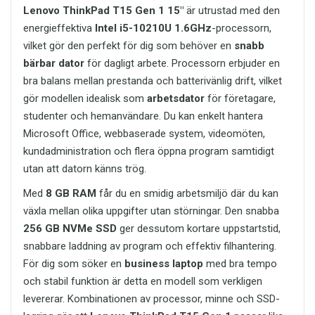
enklare och din dator skyddad på bästa
fungerar med flera operativsystem kan
Lenovo ThinkPad T15 Gen 1 15"
är utrustad med den
långsiktig investering.
sätt. Investera i en kvalitetsväska och
du enkelt använda det i olika miljöer
energieffektiva
Intel i5-10210U 1.6GHz
-processorn,
bär din laptop med stil och trygghet.
Det robusta utförandet gör headsetet
utan krångliga installationer.
vilket gör den perfekt för dig som behöver en
snabb
särskilt lämpligt för arbetsplatser,
utbildningsmiljöer och organisationer
bärbar dator
Bred kompatibilitet med
för dagligt arbete. Processorn erbjuder en
där headset används frekvent.
populära operativsystem
bra balans mellan prestanda och batterivänlig drift, vilket
Kombinationen av hållbar design och
Kingston DataTraveler Exodia M USB 3.2
gör modellen idealisk som
arbetsdator
för företagare,
hög funktionalitet gör att användare kan
är utvecklat för att fungera smidigt med
studenter och hemanvändare. Du kan enkelt hantera
lita på headsetets prestanda över tid.
flera vanliga system. Det gör USB-
Microsoft Office, webbaserade system, videomöten,
minnet mångsidigt och användarvänligt,
Perfekt headset för arbete,
oavsett om du arbetar med en stationär
kundadministration och flera öppna program samtidigt
studier och underhållning
dator, laptop eller annan kompatibel
utan att datorn känns trög.
Tack vare sin mångsidighet passar
enhet.
SOLID Stereo Headset med mikrofon
Med
8 GB RAM
får du en smidig arbetsmiljö där du kan
Kompatibelt med Windows
HT-HD212
många olika användare. Det
växla mellan olika uppgifter utan störningar. Den snabba
Kompatibelt med macOS
fungerar lika bra för professionella
Kompatibelt med Linux
256 GB NVMe SSD
ger dessutom kortare uppstartstid,
användare som för studenter, gamers
Kompatibelt med Chrome OS
och privatpersoner.
snabbare laddning av program och effektiv filhantering.
Bakåtkompatibelt med USB
För dig som söker en
business laptop
med bra tempo
För distansarbete ger headsetet tydliga
2.0-portar
samtal och komfort under arbetsdagen.
och stabil funktion är detta en modell som verkligen
För studenter gör det onlinelektioner
Pålitlig kvalitet från
levererar. Kombinationen av processor, minne och SSD-
och digitala klassrum mer effektiva. För
Kingston