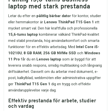
headsetet anslutas till en mängd olika
tekniker och privatpersoner är detta en
laptop med stark prestanda
att den enkelt får plats i handbagaget,
enheter utan installation eller drivrutiner.
funktionell detalj som gör stor skillnad i
ryggsäcken eller under sätet på flyget.
Det fungerar direkt via plug-and-play.
vardagen.
Letar du efter en
pålitlig bärbar dator
för kontor, studier
Headsetet är kompatibelt med bland
Skötselråd för Lång Livslängd
Perfekt för arbete, skola och
eller hemmakontor är
Lenovo ThinkPad T15 Gen 1
ett
annat:
Torka av väskan med en fuktig
privat användning
mycket smart val. Den här kraftfulla och professionella
Datorer och laptops
trasa vid behov.
Detta Kingston USB-minne är ett
15,6-tums laptop
kombinerar välkänd ThinkPad-kvalitet
Surfplattor
Undvik överbelastning för att
utmärkt hjälpmedel för alla som
Mobiltelefoner
med stabil prestanda, hög användarkomfort och smarta
bevara dragkedjor och
behöver enkel och snabb åtkomst till
Spelkonsoler
sömmar.
funktioner för en effektiv arbetsdag. Med
Intel Core i5-
digitalt material. På arbetsplatsen kan
Chromebooks och
Förvara väskan torrt och
det användas för att flytta
10210U
,
8 GB RAM
,
256 GB NVMe SSD
och
Windows
skolutrustning
undvik direkt solljus för att
presentationer, rapporter och
11 Pro
får du en
Lenovo laptop
som är byggd för att
minska blekning.
Detta gör headsetet till ett praktiskt val
kundmaterial. I skolan passar det
leverera snabb respons, smidig multitasking och långvarig
både för kontor, skolor, företag och
perfekt för uppgifter, projekt,
Sammanfattning
hemmabruk.
driftsäkerhet. Oavsett om du arbetar med dokument, e-
anteckningar och utbildningsmaterial.
Denna
15" computerväska i grått och
Hemma kan det användas för backup
post, kalkylblad, webbmöten eller administrativa uppgifter
Robust konstruktion för
svart
är ett utmärkt val för dig som vill
av bilder, dokument eller filer som du vill
ger
ThinkPad T15 Gen 1
dig en trygg och effektiv
daglig användning
ha en praktisk, säker och snygg väska
ha sparade på ett separat
användarupplevelse varje dag.
HT-HD212 är byggt för att tåla daglig
för din laptop. Med smarta
lagringsmedium.
användning. Den slitstarka
förvaringslösningar, ett slitstarkt yttre
Kingston DataTraveler Exodia M 64GB är
Effektiv prestanda för arbete, studier
konstruktionen och förstärkta kabeln
och ett elegant designad tvåfärgad
även ett bra alternativ för dig som ofta
minskar risken för kabelbrott och
och vardag
look, får du en väska som gör vardagen
arbetar på olika datorer. Eftersom det
slitage, vilket gör headsetet till en