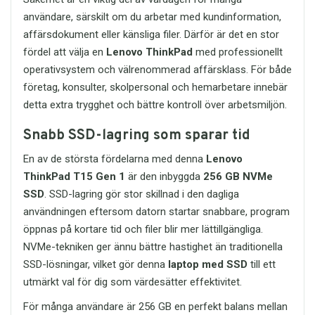
Bakåtkompatibel med USB 2.0
användare, särskilt om du arbetar med kundinformation,
Mått:
67,4 mm × 21,8 mm ×
11,6 mm
affärsdokument eller känsliga filer. Därför är det en stor
Vikt:
cirka 10 gram
fördel att välja en
Lenovo ThinkPad
med professionellt
Operativsystem:
Windows,
operativsystem och välrenommerad affärsklass. För både
macOS, Linux och Chrome OS
företag, konsulter, skolpersonal och hemarbetare innebär
Användning:
Lagring,
filöverföring och backup
detta extra trygghet och bättre kontroll över arbetsmiljön.
Ett smart val för säker och
Snabb SSD-lagring som sparar tid
smidig lagring
En av de största fördelarna med denna
Lenovo
Kingston DataTraveler Exodia M USB 3.2
64GB är ett idealiskt USB-minne för dig
ThinkPad T15 Gen 1
är den inbyggda
256 GB NVMe
som vill ha en enkel, snabb och
SSD
. SSD-lagring gör stor skillnad i den dagliga
portabel lösning för dina digitala filer.
användningen eftersom datorn startar snabbare, program
Det passar lika bra för professionella
öppnas på kortare tid och filer blir mer lättillgängliga.
användare som för studenter och
privatpersoner som behöver extra
NVMe-tekniken ger ännu bättre hastighet än traditionella
lagringsutrymme i vardagen.
SSD-lösningar, vilket gör denna
laptop med SSD
till ett
Med sin kombination av 64GB
utmärkt val för dig som värdesätter effektivitet.
kapacitet, USB 3.2-prestanda, kompakt
För många användare är 256 GB en perfekt balans mellan
design och pålitlig Kingston-kvalitet är