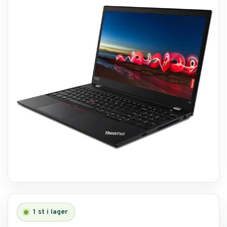
Reservdelar
Smartphone
Tablet
Log ind
1
st i lager