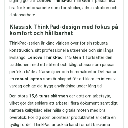
lagring gör att
Lenovo ThinkPad T15 Gen 1
passar lika
gamers erbjuder headsetet bra ljud och
Kingston är ett välkänt varumärke inom
bra för kontorsarbete som för studier, administration och
kommunikation i multiplayer-spel.
minne och lagring, och DataTraveler-
distansarbete.
serien är framtagen för användare som
Den balanserade kombinationen av
vill ha stabil prestanda i ett enkelt
ljudkvalitet, komfort och kompatibilitet
Klassisk ThinkPad-design med fokus på
format. När du väljer Kingston
gör detta headset till ett av de mest
komfort och hållbarhet
DataTraveler Exodia M USB 3.2 64GB får
praktiska alternativen i sin prisklass.
du ett USB-flashminne som är byggt för
ThinkPad-serien är känd världen över för sin robusta
Fördelar med SOLID Stereo
daglig användning och som ger trygg
Headset HT-HD212
konstruktion, sitt professionella utseende och sin långa
lagring av dina filer.
Klart stereoljud med bra
livslängd.
Lenovo ThinkPad T15 Gen 1
fortsätter den
Produkten erbjuder en kombination av
balans mellan bas och diskant
traditionen med ett stilrent och tåligt chassi som passar
snabb överföring, praktiskt format och
Justerbar mikrofon för tydliga
hög tillförlitlighet. Det gör den till ett
perfekt i både affärsmiljöer och hemmakontor. Det här är
samtal
attraktivt val för dig som vill köpa USB-
en
robust laptop
som är skapad för att klara en intensiv
Bekväm passform för lång
minne online och söker en lösning som
användning
vardag och ge dig trygg användning under lång tid.
är både prisvärd och effektiv.
Universell 3,5 mm-anslutning
Den stora
15,6-tums skärmen
ger gott om arbetsyta,
Kompatibel med dator, laptop,
Fördelar med Kingston
mobil och surfplatta
vilket gör det enklare att arbeta i flera dokument samtidigt,
DataTraveler Exodia M 64GB
Robust konstruktion för daglig
64GB lagringskapacitet för
hantera kalkylblad eller hålla digitala möten med bra
användning
filer, bilder, video och
överblick. För dig som prioriterar produktivitet är detta en
Perfekt för arbete, studier,
dokument
tydlig fördel. ThinkPad är också känd för sitt bekväma
gaming och multimedia
USB 3.2 Gen 1 för snabb och