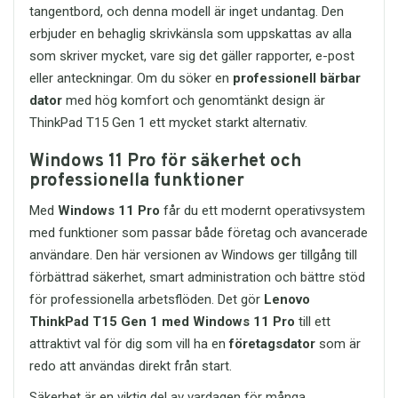
Mycket bra pris–prestanda-
tangentbord, och denna modell är inget undantag. Den
effektiv filöverföring
förhållande
Kompakt och lätt design för
erbjuder en behaglig skrivkänsla som uppskattas av alla
enkel transport
som skriver mycket, vare sig det gäller rapporter, e-post
Beställ ditt SOLID HT-HD212
Skyddskåpa som hjälper till
headset
eller anteckningar. Om du söker en
professionell bärbar
att skydda USB-kontakten
Om du letar efter ett
pålitligt
dator
med hög komfort och genomtänkt design är
Praktisk nyckelring för smidig
stereoheadset med mikrofon
som
användning på språng
ThinkPad T15 Gen 1 ett mycket starkt alternativ.
kombinerar komfort, ljudkvalitet och
Passar för arbete, studier,
kompatibilitet är
SOLID Stereo
backup och privat bruk
Windows 11 Pro för säkerhet och
Headset med mikrofon HT-HD212
ett
Bred kompatibilitet med flera
professionella funktioner
utmärkt val. Det är ett prisvärt headset
operativsystem
som fungerar perfekt för både arbete,
Kvalitet från Kingston, ett
Med
Windows 11 Pro
får du ett modernt operativsystem
studier och underhållning.
välkänt varumärke inom
med funktioner som passar både företag och avancerade
lagring
Vill du veta mer eller lägga en
användare. Den här versionen av Windows ger tillgång till
beställning? Kontakta oss gärna via e-
förbättrad säkerhet, smart administration och bättre stöd
Tekniska specifikationer
post på
order@itreservdelar.se
så
Produkt:
Kingston
för professionella arbetsflöden. Det gör
Lenovo
hjälper vi dig snabbt.
DataTraveler Exodia M USB
ThinkPad T15 Gen 1 med Windows 11 Pro
till ett
Med SOLID HT-HD212 får du ett headset
flashdrive
attraktivt val för dig som vill ha en
företagsdator
som är
som levererar stabil prestanda, tydlig
Kapacitet:
64GB
kommunikation och komfort – varje
redo att användas direkt från start.
Gränssnitt:
USB 3.2 Gen 1
dag.
Kompatibilitet:
Säkerhet är en viktig del av vardagen för många