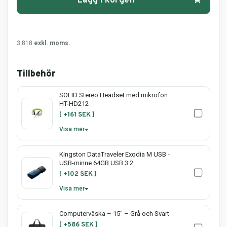
Lägg i korgen
3.818
exkl. moms.
Tillbehör
SOLID Stereo Headset med mikrofon
HT-HD212
[ +161 SEK ]
Visa mer
SOLID Stereo Headset med
Kingston DataTraveler Exodia M USB -
mikrofon HT-HD212 – Komfort,
USB-minne 64GB USB 3.2
klart stereoljud och tydlig
kommunikation
[ +102 SEK ]
Visa mer
Söker du ett
prisvärt stereoheadset
med mikrofon
som levererar stabil
Kingston DataTraveler Exodia
ljudkvalitet, hög komfort och bred
Computerväska – 15" – Grå och Svart
M USB 3.2 64GB – snabbt och
kompatibilitet?
SOLID Stereo Headset
smidigt USB-minne för säker
[ +586 SEK ]