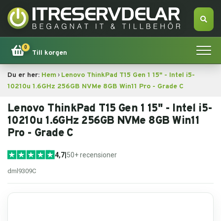
0
Till korgen
›
Du er her:
Hem
Lenovo ThinkPad T15 Gen 1 15" - Intel i5-
Hem
10210u 1.6GHz 256GB NVMe 8GB Win11 Pro - Grade C
Apple
Lenovo ThinkPad T15 Gen 1 15" - Intel i5-
10210u 1.6GHz 256GB NVMe 8GB Win11
Pro - Grade C
Tillbehör
4,7
|
50+ recensioner
Erbjudande!
dml9309C
Datorsökning
Dator