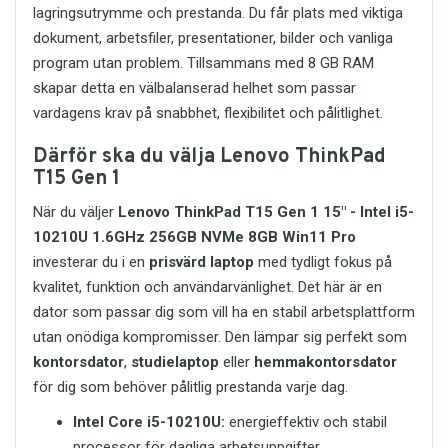
detta USB-flashminne ett starkt val för
lagringsutrymme och prestanda. Du får plats med viktiga
effektiv filhantering. Har du frågor om
dokument, arbetsfiler, presentationer, bilder och vanliga
produkten eller vill veta mer innan köp
program utan problem. Tillsammans med 8 GB RAM
kan du kontakta oss via
skapar detta en välbalanserad helhet som passar
order@itreservdelar.se
.
vardagens krav på snabbhet, flexibilitet och pålitlighet.
Därför ska du välja Lenovo ThinkPad
T15 Gen 1
När du väljer
Lenovo ThinkPad T15 Gen 1 15" - Intel i5-
10210U 1.6GHz 256GB NVMe 8GB Win11 Pro
investerar du i en
prisvärd laptop
med tydligt fokus på
kvalitet, funktion och användarvänlighet. Det här är en
dator som passar dig som vill ha en stabil arbetsplattform
utan onödiga kompromisser. Den lämpar sig perfekt som
kontorsdator
,
studielaptop
eller
hemmakontorsdator
för dig som behöver pålitlig prestanda varje dag.
Intel Core i5-10210U:
energieffektiv och stabil
processor för dagliga arbetsuppgifter.